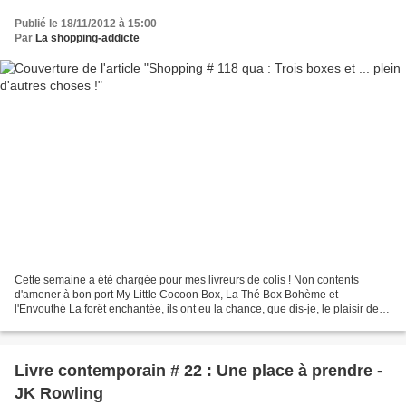
Publié le 18/11/2012 à 15:00
Par
La shopping-addicte
Cette semaine a été chargée pour mes livreurs de colis ! Non contents
d'amener à bon port My Little Cocoon Box, La Thé Box Bohème et
l'Envouthé La forêt enchantée, ils ont eu la chance, que dis-je, le plaisir de
me gâter avec ... - le Coffret les Paresseuses...
Livre contemporain # 22 : Une place à prendre -
JK Rowling