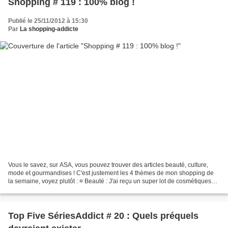
Shopping # 119 : 100% blog !
Publié le 25/11/2012 à 15:30
Par
La shopping-addicte
Vous le savez, sur ASA, vous pouvez trouver des articles beauté, culture,
mode et gourmandises ! C'est justement les 4 thèmes de mon shopping de
la semaine, voyez plutôt : ¤ Beauté : J'ai reçu un super lot de cosmétiques
Arianat, une marque qui prone...
Top Five SériesAddict # 20 : Quels préquels