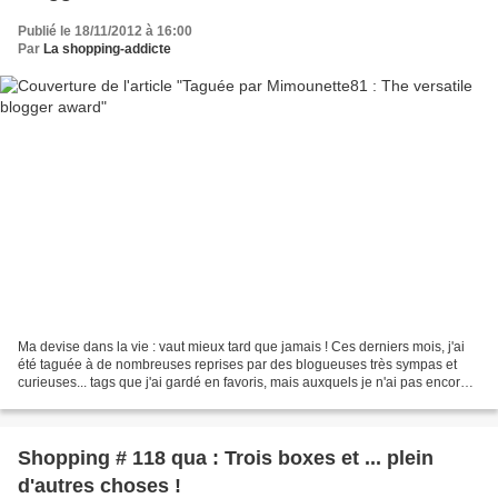
Publié le 18/11/2012 à 16:00
Par
La shopping-addicte
Ma devise dans la vie : vaut mieux tard que jamais ! Ces derniers mois, j'ai
été taguée à de nombreuses reprises par des blogueuses très sympas et
curieuses... tags que j'ai gardé en favoris, mais auxquels je n'ai pas encore
répondu. Et comme il n'est...
Shopping # 118 qua : Trois boxes et ... plein
d'autres choses !