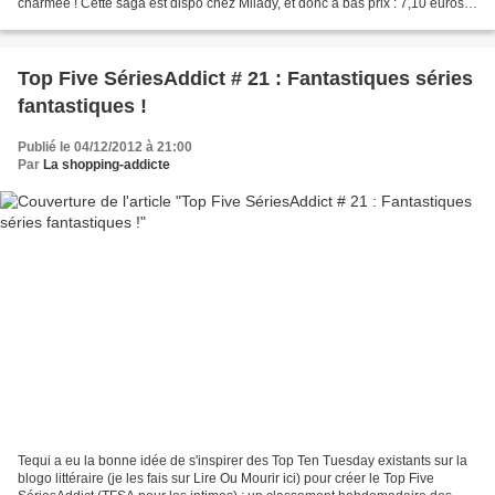
charmée ! Cette saga est dispo chez Milady, et donc à bas prix : 7,10 euros
le premier tome, pour plus de...
Top Five SériesAddict # 21 : Fantastiques séries
fantastiques !
Publié le 04/12/2012 à 21:00
Par
La shopping-addicte
Tequi a eu la bonne idée de s'inspirer des Top Ten Tuesday existants sur la
blogo littéraire (je les fais sur Lire Ou Mourir ici) pour créer le Top Five