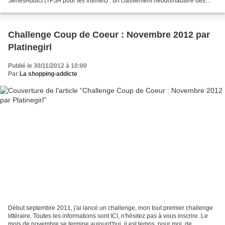
SériesAddict (TFSA pour les intimes) : un classement hebdomadaire des
séries TV selon un thème précis....
Challenge Coup de Coeur : Novembre 2012 par
Platinegirl
Publié le 30/11/2012 à 10:00
Par
La shopping-addicte
Début septembre 2011, j'ai lancé un challenge, mon tout premier challenge
littéraire. Toutes les informations sont ICI, n'hésitez pas à vous inscrire. Le
mois de novembre se termine aujourd'hui, il est temps, pour moi, de