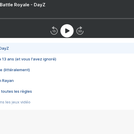
 Battle Royale - DayZ
 DayZ
 a 13 ans (et vous l'avez ignoré)
e (littéralement)
im Rayan
 toutes les règles
s les jeux vidéo
us choquant de Rockstar ? - Le scandale BULLY
e plus moche de Steam