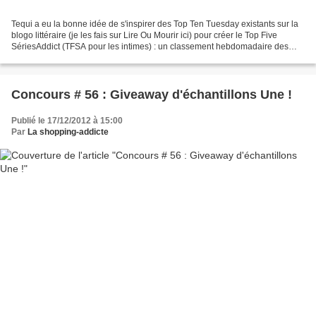
Tequi a eu la bonne idée de s'inspirer des Top Ten Tuesday existants sur la
blogo littéraire (je les fais sur Lire Ou Mourir ici) pour créer le Top Five
SériesAddict (TFSA pour les intimes) : un classement hebdomadaire des
séries TV selon un thème précis....
Concours # 56 : Giveaway d'échantillons Une !
Publié le 17/12/2012 à 15:00
Par
La shopping-addicte