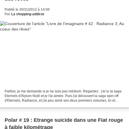
Publié le 20/11/2012 à 14:00
Par
La shopping-addicte
Parfois, je me demande si je ne suis pas médium. Regardez : j'ai lu la saga
Eternels d'Alyson Noël et je l'ai aimée. Puis j'ai découvert la saga spin-off
d'Eternels, Radiance, et j'ai peu aimé ses deux premiers volumes, Ici et
maintenant et Eclat. Malgré...
Polar # 19 : Etrange suicide dans une Fiat rouge
à faible kilométrage