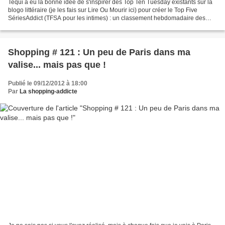
Tequi a eu la bonne idée de s'inspirer des Top Ten Tuesday existants sur la
blogo littéraire (je les fais sur Lire Ou Mourir ici) pour créer le Top Five
SériesAddict (TFSA pour les intimes) : un classement hebdomadaire des
séries TV selon un thème précis....
Shopping # 121 : Un peu de Paris dans ma
valise... mais pas que !
Publié le 09/12/2012 à 18:00
Par
La shopping-addicte