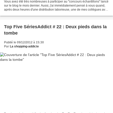
Vous avez été très nombreuses à participer au "concours échantillons" lancé
sur le blog le mois dernier. Aussi, j'ai immédiatement pensé à vous quand,
après deux heures d'une distribution laborieuse, une de mes collègues avait
encore un énorme stock d'échantillons...
Top Five SériesAddict # 22 : Deux pieds dans la
tombe
Publié le 09/12/2012 à 15:30
Par
La shopping-addicte