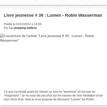
décerner leurs Coups de...
Livre jeunesse # 39 : Lumen - Robin Wasserman
Publié le 03/12/2012 à 14:00
Par
La shopping-addicte
Ce que j'ai hésité avant de classer ce livre en "jeunesse" et non pas en
"imaginaire" ! Je ne vous dis pas plus sur les raisons de mon hésitation et de
mon choix final, mais je vous propose de découvrir "Lumen" de Robin
Wasserman, tout simplement ! C'est...