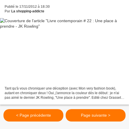
Publié le 17/11/2012 à 18:30
Par
La shopping-addicte
Tant qu'à vous chroniquer une déception (avec Mon very fashion book),
autant en chroniquer deux ! Oui, j'annonce la couleur dès le début : je n'ai
pas aimé le dernier JK Rowling, "Une place à prendre". Edité chez Grasset, il
vous en coûtera 24 euros (neuf)....
< Page précédente
Page suivante >