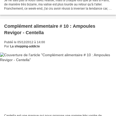
Je ne sais pas si vous l'avez réalisé, mais à chaque fois que je vais à Paris,
de manière très bizarre, ma valise est plus lourde au retour qu'à l'aller.
Franchement, ce week-end, j'ai cru avoir réussi à inverser la tendance car, à
l'aller, ma valise...
Complément alimentaire # 10 : Ampoules
Revigor - Centella
Publié le 05/12/2012 à 14:00
Par
La shopping-addicte
Centella est une marque qui nous propose une gamme très variée de