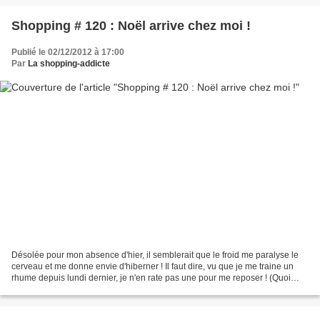
Shopping # 120 : Noël arrive chez moi !
Publié le 02/12/2012 à 17:00
Par
La shopping-addicte
Désolée pour mon absence d'hier, il semblerait que le froid me paralyse le
cerveau et me donne envie d'hiberner ! Il faut dire, vu que je me traine un
rhume depuis lundi dernier, je n'en rate pas une pour me reposer ! (Quoi
que, techniquement, je ne me...