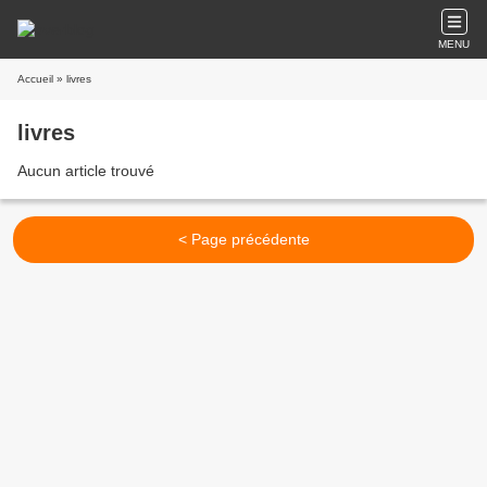
MENU
Accueil
» livres
livres
Aucun article trouvé
< Page précédente