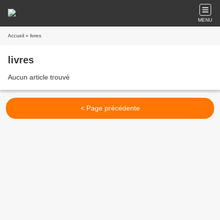
MENU
Accueil
» livres
livres
Aucun article trouvé
< Page précédente