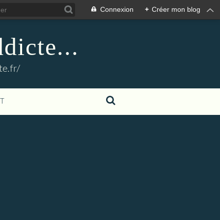
Connexion
+
Créer mon blog
dicte...
e.fr/
T