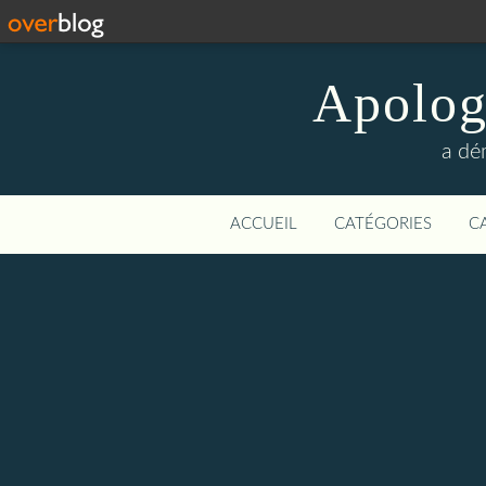
Apologi
a dé
ACCUEIL
CATÉGORIES
C