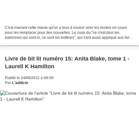
C'est marrant cette manie qu'on a tous à vouloir virer les modes en cours
pour les remplacer pour des nouvelles. Le coup du "ce n'est plus les
ballerines qui sont in, ce sont les bottines", qui s'est aussi appliqué aux livres
de bit lit (qui parlent de...
Livre de bit lit numéro 15: Anita Blake, tome 1 -
Laurell K Hamilton
Publié le 24/06/2011 à 09:00
Par
L'addicte