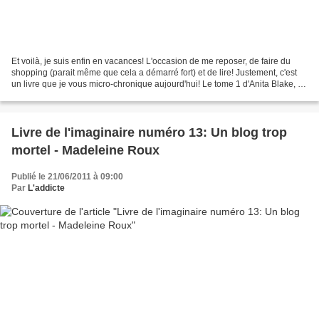
Et voilà, je suis enfin en vacances! L'occasion de me reposer, de faire du
shopping (parait même que cela a démarré fort) et de lire! Justement, c'est
un livre que je vous micro-chronique aujourd'hui! Le tome 1 d'Anita Blake, la
saga bit lit de Laurell...
Livre de l'imaginaire numéro 13: Un blog trop
mortel - Madeleine Roux
Publié le 21/06/2011 à 09:00
Par
L'addicte