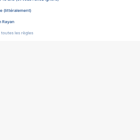
e (littéralement)
im Rayan
 toutes les règles
s les jeux vidéo
us choquant de Rockstar ? - Le scandale BULLY
e plus moche de Steam
du RÊVE tourne au CAUCHEMAR
pendant 8 heures
it… à tort
umiliés par un jeu vidéo
ire - Final Fantasy 8
ti un empire - Age of Empires