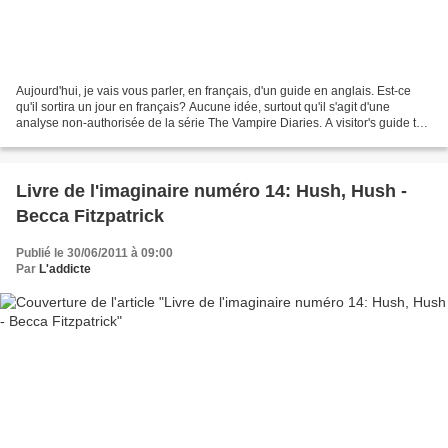
Aujourd'hui, je vais vous parler, en français, d'un guide en anglais. Est-ce
qu'il sortira un jour en français? Aucune idée, surtout qu'il s'agit d'une
analyse non-authorisée de la série The Vampire Diaries. A visitor's guide to
Mystic Falls est un guide...
Livre de l'imaginaire numéro 14: Hush, Hush -
Becca Fitzpatrick
Publié le 30/06/2011 à 09:00
Par
L'addicte