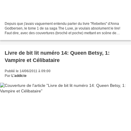
Depuis que j'avais vaguement entendu parler du livre "Rebelles" d'Anna
Godbersen, le tome 1 de sa saga The Luxe, je voulais absolument le lire!
Faut dire, avec des couvertures (broché et poche) mettant en scène de
belles jeunes filles drapées de magnifiques...
Livre de bit lit numéro 14: Queen Betsy, 1:
Vampire et Célibataire
Publié le 14/06/2011 à 09:00
Par
L'addicte