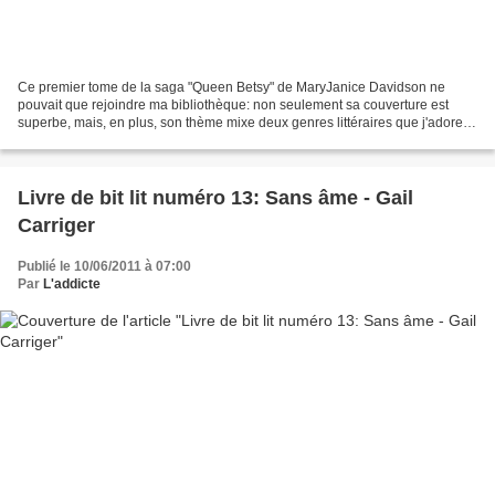
Ce premier tome de la saga "Queen Betsy" de MaryJanice Davidson ne
pouvait que rejoindre ma bibliothèque: non seulement sa couverture est
superbe, mais, en plus, son thème mixe deux genres littéraires que j'adore:
le bit lit et le chick lit! Pour ne rien...
Livre de bit lit numéro 13: Sans âme - Gail
Carriger
Publié le 10/06/2011 à 07:00
Par
L'addicte