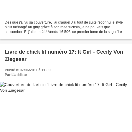
Dès que j'ai vu sa couverture, j'ai craqué! J'ai tout de suite reconnu le style
bit lit mélangé au girly grâce à son rose fuchsia, je ne pouvais que
succomber! Et j'ai bien fait! Vendu 16,50€, ce premier tome de la saga "Le
protectorat de l'ombrelle"...
Livre de chick lit numéro 17: It Girl - Cecily Von
Ziegesar
Publié le 07/06/2011 à 11:00
Par
L'addicte