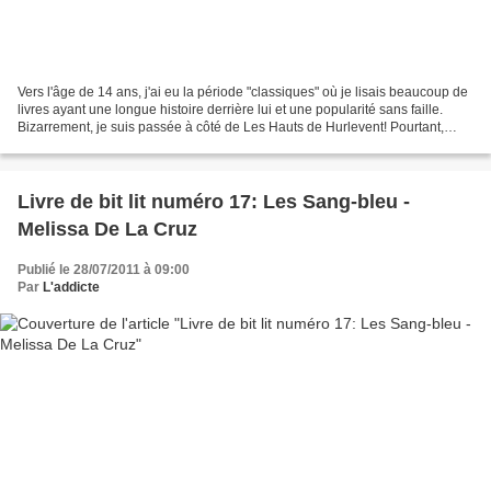
Vers l'âge de 14 ans, j'ai eu la période "classiques" où je lisais beaucoup de
livres ayant une longue histoire derrière lui et une popularité sans faille.
Bizarrement, je suis passée à côté de Les Hauts de Hurlevent! Pourtant,
j'avais lu du Brontë, mais...
Livre de bit lit numéro 17: Les Sang-bleu -
Melissa De La Cruz
Publié le 28/07/2011 à 09:00
Par
L'addicte