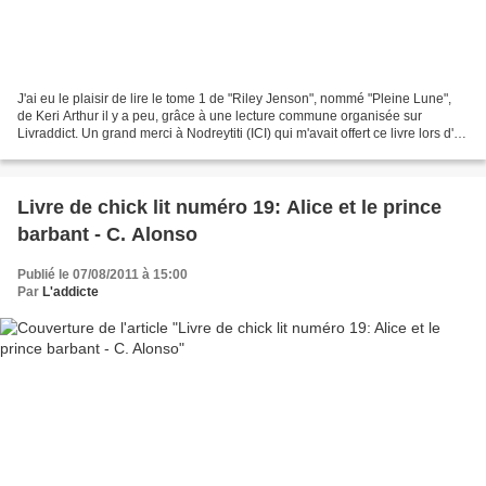
J'ai eu le plaisir de lire le tome 1 de "Riley Jenson", nommé "Pleine Lune",
de Keri Arthur il y a peu, grâce à une lecture commune organisée sur
Livraddict. Un grand merci à Nodreytiti (ICI) qui m'avait offert ce livre lors d'un
swap! Riley Jenson est...
Livre de chick lit numéro 19: Alice et le prince
barbant - C. Alonso
Publié le 07/08/2011 à 15:00
Par
L'addicte