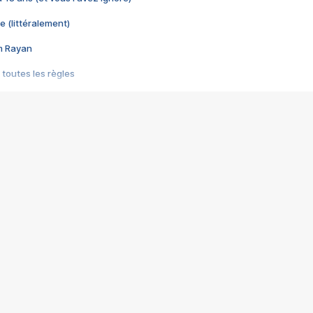
e (littéralement)
im Rayan
 toutes les règles
s les jeux vidéo
us choquant de Rockstar ? - Le scandale BULLY
e plus moche de Steam
du RÊVE tourne au CAUCHEMAR
pendant 8 heures
it… à tort
umiliés par un jeu vidéo
ire - Final Fantasy 8
ti un empire - Age of Empires