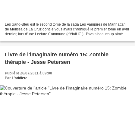
Les Sang-Bleu est le second tome de la saga Les Vampires de Manhattan
de Melissa de La Cruz dont je vous avais chroniqué le premier tome en avril
dernier, lors d'une Lecture Commune (c'était ICI). J'avais beaucoup aimé
cette lecture et notamment sa mythologie...
Livre de l'imaginaire numéro 15: Zombie
thérapie - Jesse Petersen
Publié le 26/07/2011 à 09:00
Par
L'addicte