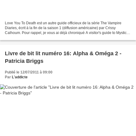
Love You To Death est un autre guide officieux de la série The Vampire
Diaries, écrit à la fin de la saison 1 (diffusion américaine) par Crissy
Calhoum. Pour rappel, je vous ai déjà chroniqué A visitor's guide to Mystic
Falls il y a peu, c'était ICI....
Livre de bit lit numéro 16: Alpha & Oméga 2 -
Patricia Briggs
Publié le 12/07/2011 à 09:00
Par
L'addicte