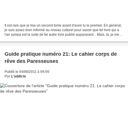
Il est rare que je lise un second tome avant d'avoir lu le premier. En général,
je suis assez bien informé au niveau culturel pour savoir que tel livre qui a
l'air sympa est la suite de tel autre livre publié auparavant... Mais, là, je me
suis faite avoir!...
Guide pratique numéro 21: Le cahier corps de
rêve des Paresseuses
Publié le 04/08/2011 à 09:00
Par
L'addicte