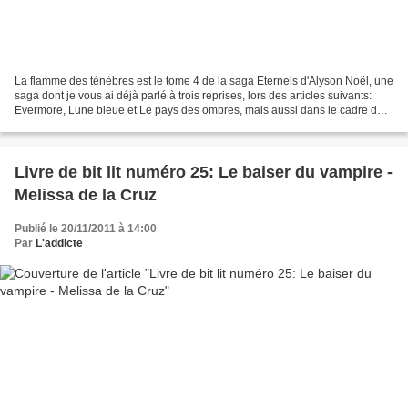
La flamme des ténèbres est le tome 4 de la saga Eternels d'Alyson Noël, une
saga dont je vous ai déjà parlé à trois reprises, lors des articles suivants:
Evermore, Lune bleue et Le pays des ombres, mais aussi dans le cadre de
sa spin-off sur Riley, ICI...
Livre de bit lit numéro 25: Le baiser du vampire -
Melissa de la Cruz
Publié le 20/11/2011 à 14:00
Par
L'addicte