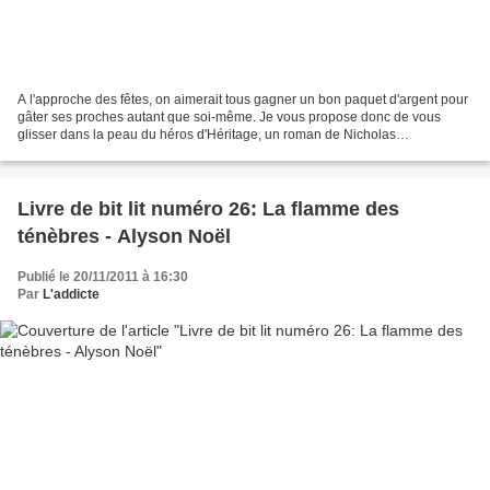
A l'approche des fêtes, on aimerait tous gagner un bon paquet d'argent pour
gâter ses proches autant que soi-même. Je vous propose donc de vous
glisser dans la peau du héros d'Héritage, un roman de Nicholas
Shakespeare, qui a le mérite de n'être ni un...
Livre de bit lit numéro 26: La flamme des
ténèbres - Alyson Noël
Publié le 20/11/2011 à 16:30
Par
L'addicte