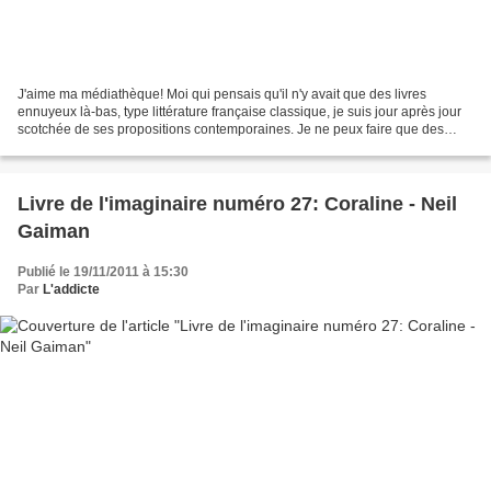
J'aime ma médiathèque! Moi qui pensais qu'il n'y avait que des livres
ennuyeux là-bas, type littérature française classique, je suis jour après jour
scotchée de ses propositions contemporaines. Je ne peux faire que des
économies avec mon abonnement à...
Livre de l'imaginaire numéro 27: Coraline - Neil
Gaiman
Publié le 19/11/2011 à 15:30
Par
L'addicte