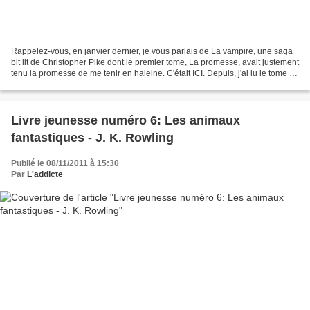
Rappelez-vous, en janvier dernier, je vous parlais de La vampire, une saga
bit lit de Christopher Pike dont le premier tome, La promesse, avait justement
tenu la promesse de me tenir en haleine. C'était ICI. Depuis, j'ai lu le tome 2
et j'ai bien envie...
Livre jeunesse numéro 6: Les animaux
fantastiques - J. K. Rowling
Publié le 08/11/2011 à 15:30
Par
L'addicte