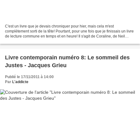
C'est un livre que je devais chroniquer pour hier, mais cela m'est
complètement sorti de la tête! Pourtant, pour une fois que je finissais un livre
de lecture commune en temps et en heure! Il s'agit de Coraline, de Neil
Gaiman, que j'ai connu après avoir...
Livre contemporain numéro 8: Le sommeil des
Justes - Jacques Grieu
Publié le 17/11/2011 à 14:00
Par
L'addicte