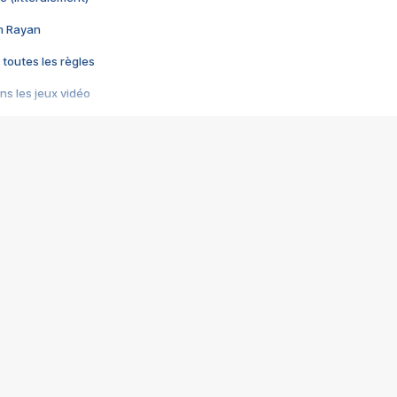
im Rayan
 toutes les règles
s les jeux vidéo
us choquant de Rockstar ? - Le scandale BULLY
e plus moche de Steam
du RÊVE tourne au CAUCHEMAR
pendant 8 heures
it… à tort
umiliés par un jeu vidéo
ire - Final Fantasy 8
ti un empire - Age of Empires
story DOFUS