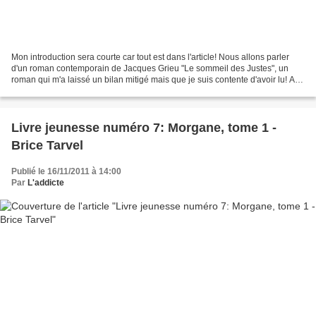
Mon introduction sera courte car tout est dans l'article! Nous allons parler
d'un roman contemporain de Jacques Grieu "Le sommeil des Justes", un
roman qui m'a laissé un bilan mitigé mais que je suis contente d'avoir lu! A
vous de voir maintenant si un...
Livre jeunesse numéro 7: Morgane, tome 1 -
Brice Tarvel
Publié le 16/11/2011 à 14:00
Par
L'addicte