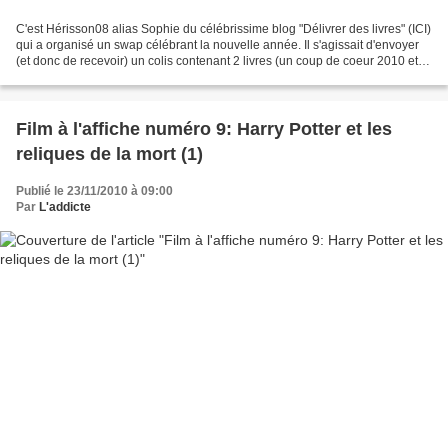
C'est Hérisson08 alias Sophie du célébrissime blog "Délivrer des livres" (ICI)
qui a organisé un swap célébrant la nouvelle année. Il s'agissait d'envoyer
(et donc de recevoir) un colis contenant 2 livres (un coup de coeur 2010 et
un livre ayant un rapport...
Film à l'affiche numéro 9: Harry Potter et les
reliques de la mort (1)
Publié le 23/11/2010 à 09:00
Par
L'addicte