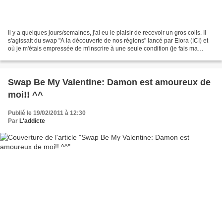
Il y a quelques jours/semaines, j'ai eu le plaisir de recevoir un gros colis. Il
s'agissait du swap "A la découverte de nos régions" lancé par Elora (ICI) et
où je m'étais empressée de m'inscrire à une seule condition (je fais ma
difficile): ne pas tomber...
Swap Be My Valentine: Damon est amoureux de
moi!! ^^
Publié le 19/02/2011 à 12:30
Par
L'addicte