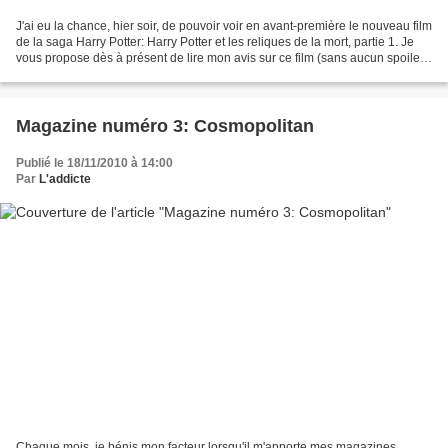
J'ai eu la chance, hier soir, de pouvoir voir en avant-première le nouveau film
de la saga Harry Potter: Harry Potter et les reliques de la mort, partie 1. Je
vous propose dès à présent de lire mon avis sur ce film (sans aucun spoiler)
et donc de trancher:...
Magazine numéro 3: Cosmopolitan
Publié le 18/11/2010 à 14:00
Par
L'addicte
Chaque mois, je bénis mon facteur lorsqu'il m'apporte mes magazines