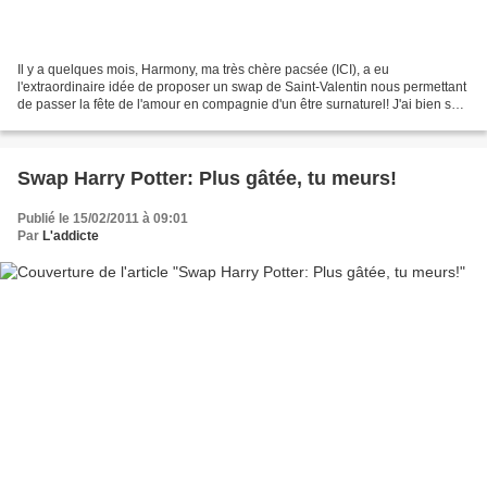
Il y a quelques mois, Harmony, ma très chère pacsée (ICI), a eu
l'extraordinaire idée de proposer un swap de Saint-Valentin nous permettant
de passer la fête de l'amour en compagnie d'un être surnaturel! J'ai bien sûr
tout de suite signé, j'adore trop...
Swap Harry Potter: Plus gâtée, tu meurs!
Publié le 15/02/2011 à 09:01
Par
L'addicte