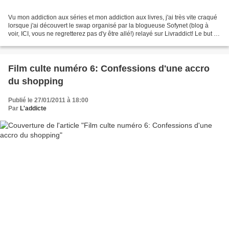
Vu mon addiction aux séries et mon addiction aux livres, j'ai très vite craqué
lorsque j'ai découvert le swap organisé par la blogueuse Sofynet (blog à
voir, ICI, vous ne regretterez pas d'y être allé!) relayé sur Livraddict! Le but du
jeu était de composer...
Film culte numéro 6: Confessions d'une accro
du shopping
Publié le 27/01/2011 à 18:00
Par
L'addicte