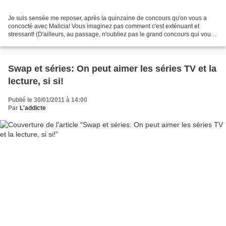
Je suis sensée me reposer, après la quinzaine de concours qu'on vous a
concocté avec Malicia! Vous imaginez pas comment c'est exténuant et
stressant! (D'ailleurs, au passage, n'oubliez pas le grand concours qui vous
permet de gagner plus de 850€ de produits...
Swap et séries: On peut aimer les séries TV et la
lecture, si si!
Publié le 30/01/2011 à 14:00
Par
L'addicte