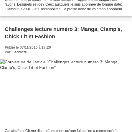
favoris. Lesquels est-ce? Ceux auxquels je suis abonnée de longue date:
Glamour (avis ICI) et Cosmopolitan. Je profite donc de voir mon abonnement
arriver à sa fin pour vous parler, en...
Challenges lecture numéro 3: Manga, Clamp's,
Chick Lit et Fashion
Publié le 07/11/2010 à 17:20
Par
L'addicte
Cacahuète (ICI) me disait récemment qu'une fois qu'on a commencé à