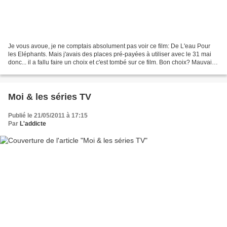
Je vous avoue, je ne comptais absolument pas voir ce film: De L'eau Pour
les Eléphants. Mais j'avais des places pré-payées à utiliser avec le 31 mai
donc... il a fallu faire un choix et c'est tombé sur ce film. Bon choix? Mauvais
choix? Vous verrez ici...
Moi & les séries TV
Publié le 21/05/2011 à 17:15
Par
L'addicte