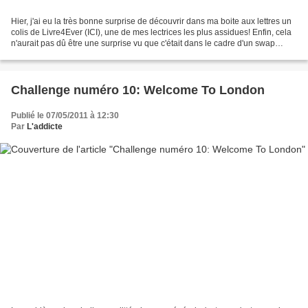
Hier, j'ai eu la très bonne surprise de découvrir dans ma boite aux lettres un
colis de Livre4Ever (ICI), une de mes lectrices les plus assidues! Enfin, cela
n'aurait pas dû être une surprise vu que c'était dans le cadre d'un swap
auquel nous étions toutes...
Challenge numéro 10: Welcome To London
Publié le 07/05/2011 à 12:30
Par
L'addicte