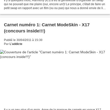
Il y a quelques mois, Harmony (ICI) a eu la gentillesse d'organiser un swap
qui ne pouvait que me plaire (oui, encore un!)! Le principe, c'était de faire un
petit swap en rapport avec un film (vu ou pas) qui nous a donné envie de lire
le livre associé....
Carnet numéro 1: Carnet ModeSkin - X17
(concours inside!!!)
Publié le 30/04/2011 à 15:30
Par
L'addicte
Il y a un peu plus d'un mois, Anne de la marque de carnets en vogue X17