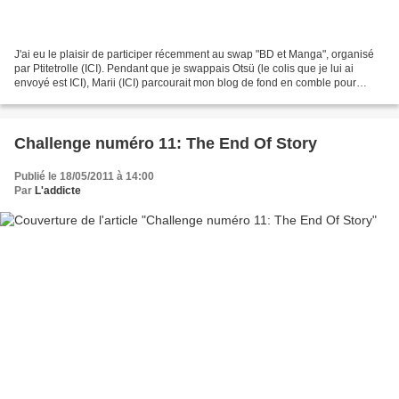
J'ai eu le plaisir de participer récemment au swap "BD et Manga", organisé
par Ptitetrolle (ICI). Pendant que je swappais Otsü (le colis que je lui ai
envoyé est ICI), Marii (ICI) parcourait mon blog de fond en comble pour
réussir à cerner mes goûts et...
Challenge numéro 11: The End Of Story
Publié le 18/05/2011 à 14:00
Par
L'addicte