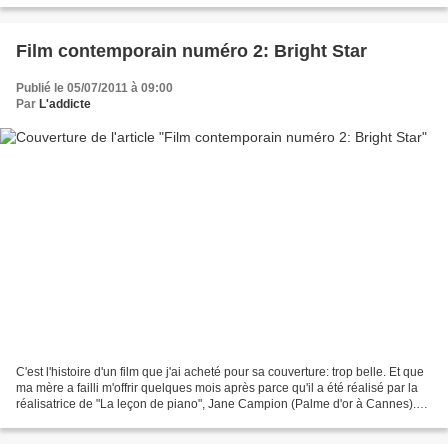
Film contemporain numéro 2: Bright Star
Publié le 05/07/2011 à 09:00
Par
L'addicte
C'est l'histoire d'un film que j'ai acheté pour sa couverture: trop belle. Et que
ma mère a failli m'offrir quelques mois après parce qu'il a été réalisé par la
réalisatrice de "La leçon de piano", Jane Campion (Palme d'or à Cannes).
M'a-t-il plu? Vous...