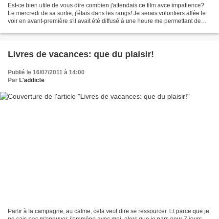
Est-ce bien utile de vous dire combien j'attendais ce film avce impatience?
Le mercredi de sa sortie, j'étais dans les rangs! Je serais volontiers allée le
voir en avant-première s'il avait été diffusé à une heure me permettant de
rentrer chez moi! ^^...
Livres de vacances: que du plaisir!
Publié le 16/07/2011 à 14:00
Par
L'addicte
Partir à la campagne, au calme, cela veut dire se ressourcer. Et parce que je
ne sais pas m'ennuyer, j'emmène avec moi, alors que je pars pour 7 jours,