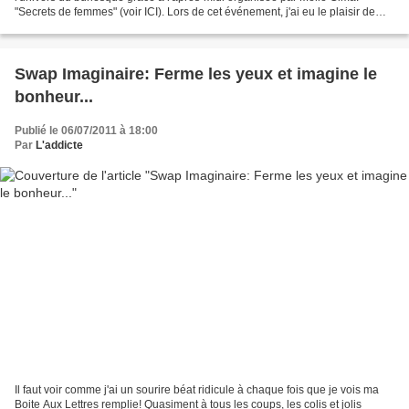
"Secrets de femmes" (voir ICI). Lors de cet événement, j'ai eu le plaisir de
remporter un superbe cadeau mis en...
Swap Imaginaire: Ferme les yeux et imagine le
bonheur...
Publié le 06/07/2011 à 18:00
Par
L'addicte
Il faut voir comme j'ai un sourire béat ridicule à chaque fois que je vois ma
Boite Aux Lettres remplie! Quasiment à tous les coups, les colis et jolis