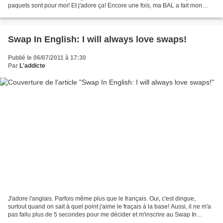
paquets sont pour moi! Et j'adore ça! Encore une fois, ma BAL a fait mon
bonheur aujourd'hui en m'apportant...
Swap In English: I will always love swaps!
Publié le 06/07/2011 à 17:30
Par
L'addicte
J'adore l'anglais. Parfois même plus que le français. Oui, c'est dingue,
surtout quand on sait à quel point j'aime le fraçais à la base! Aussi, il ne m'a
pas fallu plus de 5 secondes pour me décider et m'inscrire au Swap In
English! J'ai reçu presque...