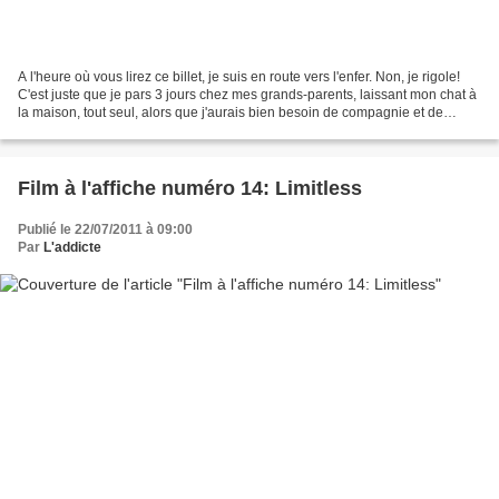
A l'heure où vous lirez ce billet, je suis en route vers l'enfer. Non, je rigole!
C'est juste que je pars 3 jours chez mes grands-parents, laissant mon chat à
la maison, tout seul, alors que j'aurais bien besoin de compagnie et de
soutien, là-bas... Bref,...
Film à l'affiche numéro 14: Limitless
Publié le 22/07/2011 à 09:00
Par
L'addicte