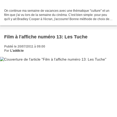
On continue ma semaine de vacances avec une thématique "culture" et un
film que j'ai vu lors de la semaine du cinéma. C'est bien simple: pour peu
qu'il y ait Bradley Cooper à l'écran, j'accourre! Bonne méthode de choix de
film? C'est ce qu'on va voir...
Film à l'affiche numéro 13: Les Tuche
Publié le 20/07/2011 à 09:00
Par
L'addicte