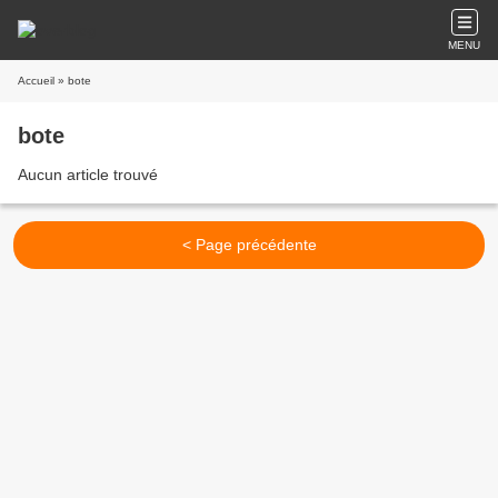
MENU
Accueil
» bote
bote
Aucun article trouvé
< Page précédente