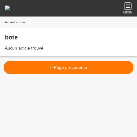
MENU
Accueil
» bote
bote
Aucun article trouvé
< Page précédente