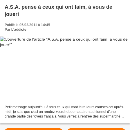
A.S.A. pense à ceux qui ont faim, à vous de
jouer!
Publié le 05/03/2011 à 14:45
Par
L'addicte
Petit message aujourd'hui à tous ceux qui vont faire leurs courses cet après-
midi, je sais que c'est un rendez-vous hebdomadaire traditionnel d'une
grande partie des foyers français. Vous verrez à l'entrée des supermarchés
et hypermarchés un stand "Resto...