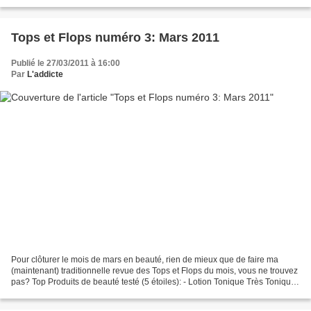
part dans mon champ...
Tops et Flops numéro 3: Mars 2011
Publié le 27/03/2011 à 16:00
Par
L'addicte
Pour clôturer le mois de mars en beauté, rien de mieux que de faire ma
(maintenant) traditionnelle revue des Tops et Flops du mois, vous ne trouvez
pas? Top Produits de beauté testé (5 étoiles): - Lotion Tonique Très Tonique
- Sephora (ICI) - Cotons Démaquillants...