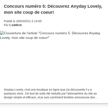
Concours numéro 5: Découvrez Anyday Lovely,
mon site coup de coeur!
Publié le 26/03/2011 à 14:00
Par
L'addicte
Anyday Lovely, c'est une boutique en ligne que j'ai découverte il y a
quelques mois. J'ai tout de suite été séduite par l'atmosphère du site au
design simple et efficace, et je suis carrément tombée amoureuse des
trésors que l'adorable Céline nous y propose....