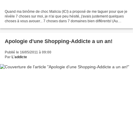
Quand ma binôme de choc Malicia (ICI) a proposé de me taguer pour que je
révèle 7 choses sur moi, je n'ai que peu hésité, j'avais justement quelques
choses à vous avouer... 7 choses dans 7 domaines bien différents! (Au
passage, tant que j'y pense: la...
Apologie d'une Shopping-Addicte a un an!
Publié le 16/05/2011 à 09:00
Par
L'addicte