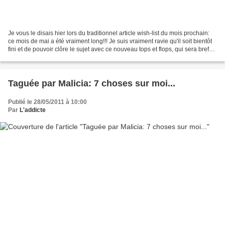
Je vous le disais hier lors du traditionnel article wish-list du mois prochain:
ce mois de mai a été vraiment long!!! Je suis vraiment ravie qu'il soit bientôt
fini et de pouvoir clôre le sujet avec ce nouveau tops et flops, qui sera bref
du fait de mon...
Taguée par Malicia: 7 choses sur moi...
Publié le 28/05/2011 à 10:00
Par
L'addicte