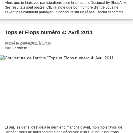
Alors que je triais vos participations pour le concours Desigual by ShopAlike
(les résultats sont postés ICI), j'ai noté que bon nombre d'entre vous ne
savent pas comment partager un concours sur un réseau social et comment
prouver que le partage a été...
Tops et Flops numéro 4: Avril 2011
Publié le 24/04/2011 à 17:30
Par
L'addicte
Et oui, les gens, c'est déjà le dernier dimanche d'avril, mon mois favori de
l'année! Nous ne nous sommes pas découvert d'un fil et nous pourrons