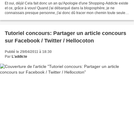
Et oui, déjà! Cela fait donc un an qu'Apologie d'une Shopping-Addicte existe
et ce, grâce à vous! Quand j'ai débarqué dans la blogosphère, je ne
connaissais presque personne, j'ai donc dû tracer mon chemin toute seule
et, avec le recul, je suis plutôt...
Tutoriel concours: Partager un article concours
sur Facebook / Twitter / Hellocoton
Publié le 29/04/2011 à 18:30
Par
L'addicte