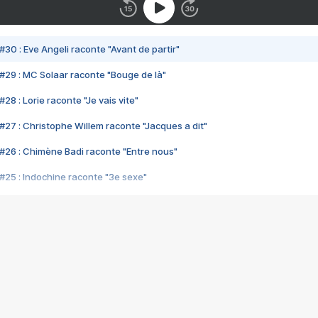
#30 : Eve Angeli raconte "Avant de partir"
#29 : MC Solaar raconte "Bouge de là"
28 : Lorie raconte "Je vais vite"
#27 : Christophe Willem raconte "Jacques a dit"
#26 : Chimène Badi raconte "Entre nous"
#25 : Indochine raconte "3e sexe"
#24 : Zaho raconte "C'est chelou"
#23 : Patrick Bruel raconte "Au café des délices"
#22 : Kyo raconte "Le chemin"
#21 : Nolwenn Leroy raconte "Cassé"
#20 : Patrick Hernandez raconte "Born to be alive"