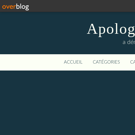
Apologi
a dé
ACCUEIL
CATÉGORIES
C