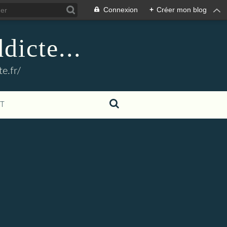
Connexion
+
Créer mon blog
dicte...
e.fr/
T