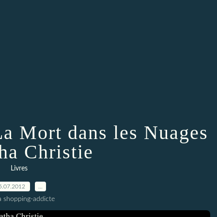
La Mort dans les Nuages
ha Christie
Livres
5.07.2012
…
a shopping-addicte