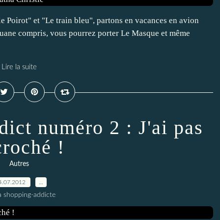
e Poirot" et "Le train bleu", partons en vacances en avion
 douane compris, vous pourrez porter Le Masque et même
Lire la suite
ict numéro 2 : J'ai pas
croché !
Autres
4.07.2012
…
a shopping-addicte