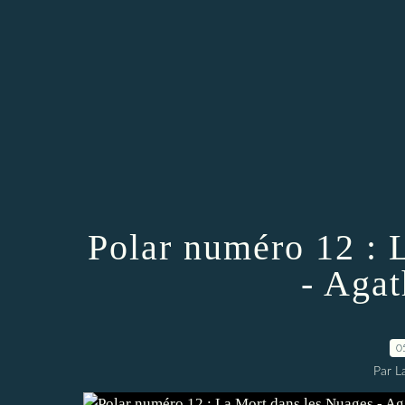
Polar numéro 12 : 
- Agat
0
Par L