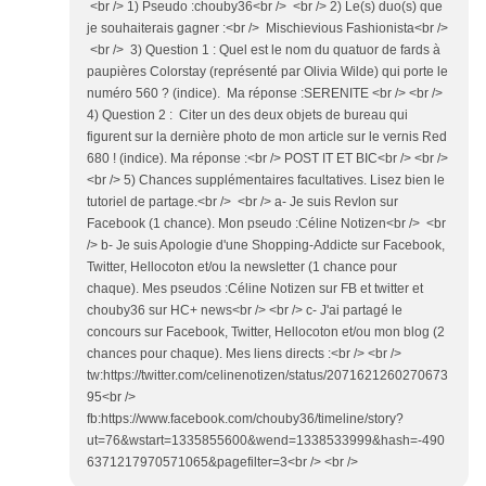
<br /> 1) Pseudo :chouby36<br /> <br /> 2) Le(s) duo(s) que
je souhaiterais gagner :<br /> Mischievious Fashionista<br />
<br /> 3) Question 1 : Quel est le nom du quatuor de fards à
paupières Colorstay (représenté par Olivia Wilde) qui porte le
numéro 560 ? (indice). Ma réponse :SERENITE <br /> <br />
4) Question 2 : Citer un des deux objets de bureau qui
figurent sur la dernière photo de mon article sur le vernis Red
680 ! (indice). Ma réponse :<br /> POST IT ET BIC<br /> <br />
<br /> 5) Chances supplémentaires facultatives. Lisez bien le
tutoriel de partage.<br /> <br /> a- Je suis Revlon sur
Facebook (1 chance). Mon pseudo :Céline Notizen<br /> <br
/> b- Je suis Apologie d'une Shopping-Addicte sur Facebook,
Twitter, Hellocoton et/ou la newsletter (1 chance pour
chaque). Mes pseudos :Céline Notizen sur FB et twitter et
chouby36 sur HC+ news<br /> <br /> c- J'ai partagé le
concours sur Facebook, Twitter, Hellocoton et/ou mon blog (2
chances pour chaque). Mes liens directs :<br /> <br />
tw:https://twitter.com/celinenotizen/status/2071621260270673
95<br />
fb:https://www.facebook.com/chouby36/timeline/story?
ut=76&wstart=1335855600&wend=1338533999&hash=-490
6371217970571065&pagefilter=3<br /> <br />