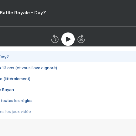
 Battle Royale - DayZ
 DayZ
 a 13 ans (et vous l'avez ignoré)
e (littéralement)
im Rayan
 toutes les règles
s les jeux vidéo
us choquant de Rockstar ? - Le scandale BULLY
e plus moche de Steam