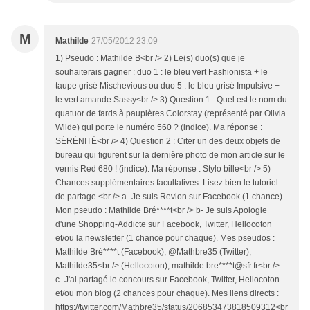
M
Mathilde
27/05/2012 23:09
1) Pseudo : Mathilde B<br /> 2) Le(s) duo(s) que je
souhaiterais gagner : duo 1 : le bleu vert Fashionista + le
taupe grisé Mischevious ou duo 5 : le bleu grisé Impulsive +
le vert amande Sassy<br /> 3) Question 1 : Quel est le nom du
quatuor de fards à paupières Colorstay (représenté par Olivia
Wilde) qui porte le numéro 560 ? (indice). Ma réponse :
SÉRÉNITÉ<br /> 4) Question 2 : Citer un des deux objets de
bureau qui figurent sur la dernière photo de mon article sur le
vernis Red 680 ! (indice). Ma réponse : Stylo bille<br /> 5)
Chances supplémentaires facultatives. Lisez bien le tutoriel
de partage.<br /> a- Je suis Revlon sur Facebook (1 chance).
Mon pseudo : Mathilde Bré****t<br /> b- Je suis Apologie
d'une Shopping-Addicte sur Facebook, Twitter, Hellocoton
et/ou la newsletter (1 chance pour chaque). Mes pseudos :
Mathilde Bré****t (Facebook), @Mathbre35 (Twitter),
Mathilde35<br /> (Hellocoton), mathilde.bre****t@sfr.fr<br />
c- J'ai partagé le concours sur Facebook, Twitter, Hellocoton
et/ou mon blog (2 chances pour chaque). Mes liens directs :
https://twitter.com/Mathbre35/status/206853473818509312<br