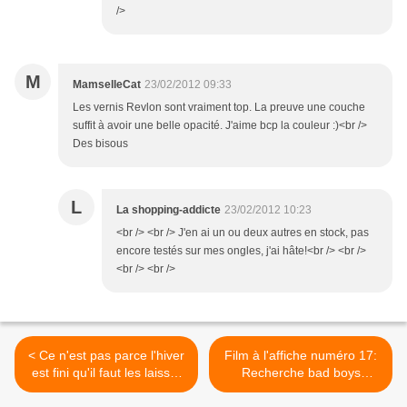
/>
M
MamselleCat
23/02/2012 09:33
Les vernis Revlon sont vraiment top. La preuve une couche
suffit à avoir une belle opacité. J'aime bcp la couleur :)<br />
Des bisous
L
La shopping-addicte
23/02/2012 10:23
<br /> <br /> J'en ai un ou deux autres en stock, pas
encore testés sur mes ongles, j'ai hâte!<br /> <br />
<br /> <br />
< Ce n'est pas parce l'hiver
Film à l'affiche numéro 17:
est fini qu'il faut les laisser
Recherche bad boys
tomber!
désespérément >