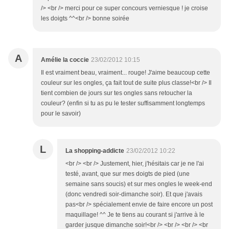
/> <br /> merci pour ce super concours verniesque ! je croise
les doigts ^^<br /> bonne soirée
A
Amélie la coccie
23/02/2012 10:15
Il est vraiment beau, vraiment... rouge! J'aime beaucoup cette
couleur sur les ongles, ça fait tout de suite plus classe!<br /> Il
tient combien de jours sur tes ongles sans retoucher la
couleur? (enfin si tu as pu le tester suffisamment longtemps
pour le savoir)
L
La shopping-addicte
23/02/2012 10:22
<br /> <br /> Justement, hier, j'hésitais car je ne l'ai
testé, avant, que sur mes doigts de pied (une
semaine sans soucis) et sur mes ongles le week-end
(donc vendredi soir-dimanche soir). Et que j'avais
pas<br /> spécialement envie de faire encore un post
maquillage! ^^ Je te tiens au courant si j'arrive à le
garder jusque dimanche soir!<br /> <br /> <br /> <br