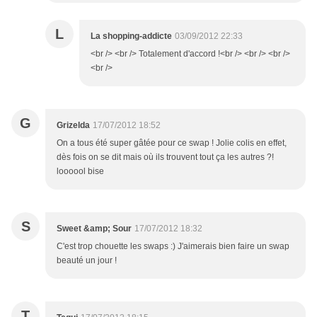
L
La shopping-addicte
03/09/2012 22:33
<br /> <br /> Totalement d'accord !<br /> <br /> <br />
<br />
G
Grizelda
17/07/2012 18:52
On a tous été super gâtée pour ce swap ! Jolie colis en effet,
dès fois on se dit mais où ils trouvent tout ça les autres ?!
loooool bise
S
Sweet &amp; Sour
17/07/2012 18:32
C'est trop chouette les swaps :) J'aimerais bien faire un swap
beauté un jour !
T