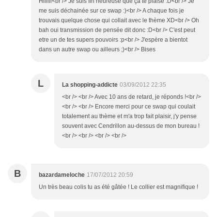
Hiiiiii<br /> Je suis fin heureuse que ça te plaise :D<br /> Je
me suis déchainée sur ce swap :)<br /> A chaque fois je
trouvais quelque chose qui collait avec le thème XD<br /> Oh
bah oui transmission de pensée dit donc :D<br /> C'est peut
etre un de tes supers pouvoirs :p<br /> J'espère a bientot
dans un autre swap ou ailleurs ;)<br /> Bises
L
La shopping-addicte
03/09/2012 22:35
<br /> <br /> Avec 10 ans de retard, je réponds !<br />
<br /> <br /> Encore merci pour ce swap qui coulait
totalement au thème et m'a trop fait plaisir, j'y pense
souvent avec Cendrillon au-dessus de mon bureau !
<br /> <br /> <br /> <br />
B
bazardameloche
17/07/2012 20:59
Un très beau colis tu as été gâtée ! Le collier est magnifique !