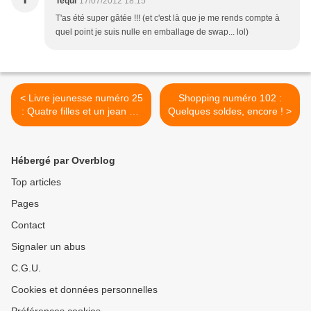
Tequi
17/07/2012 18:15
T'as été super gâtée !!! (et c'est là que je me rends compte à
quel point je suis nulle en emballage de swap... lol)
< Livre jeunesse numéro 25
Shopping numéro 102 :
: Quatre filles et un jean 2 -
Quelques soldes, encore ! >
Ann Brashares
Hébergé par Overblog
Top articles
Pages
Contact
Signaler un abus
C.G.U.
Cookies et données personnelles