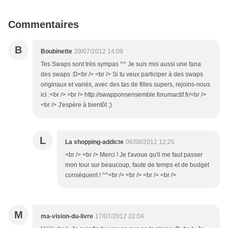
Commentaires
B
Boubinette
29/07/2012 14:09
Tes Swaps sont très sympas ^^ Je suis moi aussi une fana
des swaps :D<br /> <br /> Si tu veux participer à des swaps
originaux et variés, avec des tas de filles supers, rejoins-nous
ici :<br /> <br /> http://swapponsensemble.forumactif.fr/<br />
<br /> J'espère à bientôt ;)
L
La shopping-addicte
06/08/2012 12:25
<br /> <br /> Merci ! Je t'avoue qu'il me faut passer
mon tour sur beaucoup, faute de temps et de budget
conséquent ! ^^<br /> <br /> <br /> <br />
M
ma-vision-du-livre
17/07/2012 22:04