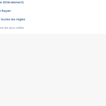
e (littéralement)
im Rayan
 toutes les règles
s les jeux vidéo
us choquant de Rockstar ? - Le scandale BULLY
e plus moche de Steam
du RÊVE tourne au CAUCHEMAR
pendant 8 heures
it… à tort
umiliés par un jeu vidéo
ire - Final Fantasy 8
ti un empire - Age of Empires
story DOFUS