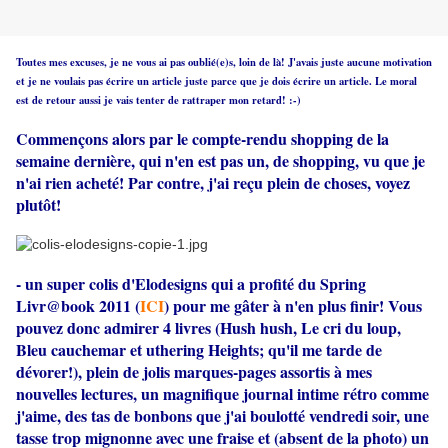
Toutes mes excuses, je ne vous ai pas oublié(e)s, loin de là! J'avais juste aucune motivation
et je ne voulais pas écrire un article juste parce que je dois écrire un article. Le moral
est de retour aussi je vais tenter de rattraper mon retard! :-)
Commençons alors par le compte-rendu shopping de la
semaine dernière, qui n'en est pas un, de shopping, vu que je
n'ai rien acheté! Par contre, j'ai reçu plein de choses, voyez
plutôt!
- un super colis d'Elodesigns qui a profité du Spring
Livr@book 2011 (
ICI
) pour me gâter à n'en plus finir! Vous
pouvez donc admirer 4 livres (Hush hush, Le cri du loup,
Bleu cauchemar et uthering Heights; qu'il me tarde de
dévorer!), plein de jolis marques-pages assortis à mes
nouvelles lectures, un magnifique journal intime rétro comme
j'aime, des tas de bonbons que j'ai boulotté vendredi soir, une
tasse trop mignonne avec une fraise et (absent de la photo) un