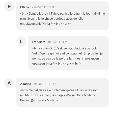
E
Ellana
19/04/2011 13:33
<br /> Sympa tout ça ! J'aime particulièrement le journal intime
(c'est bien la jolie chose bordeau avec de jolis
entrelacements ?!)<br /> <br /> <br />
L
L'addicte
28/05/2011 17:30
<br /> <br /> Oui, c'est bien ça! J'adore son look
"rétro" genre grimoire et compagnie! (En plus, lui, je
ne risque pas de le perdre tant il est imposant en
épaisseur!)<br /> <br /> <br /> <br />
A
Akasha
19/04/2011 11:17
<br /> Génial, tu as été drôlement gâtée !!!! Les livres sont
mmhhhh... Et les marques pages Waouh !!!<br /> <br />
Bisous ;))<br /> <br /> <br />