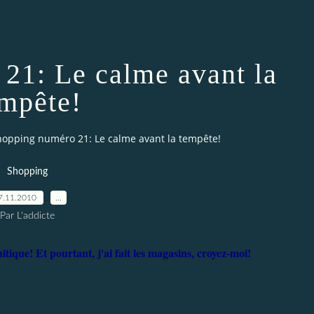
21: Le calme avant la
mpête!
hopping numéro 21: Le calme avant la tempête!
Shopping
7.11.2010
…
Par L'addicte
tique! Et pourtant, j'ai fait les magasins, croyez-moi!