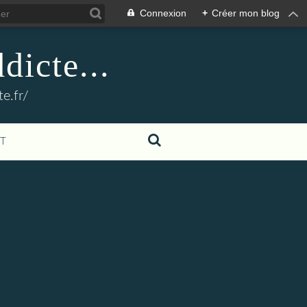
Connexion
+
Créer mon blog
dicte...
e.fr/
T