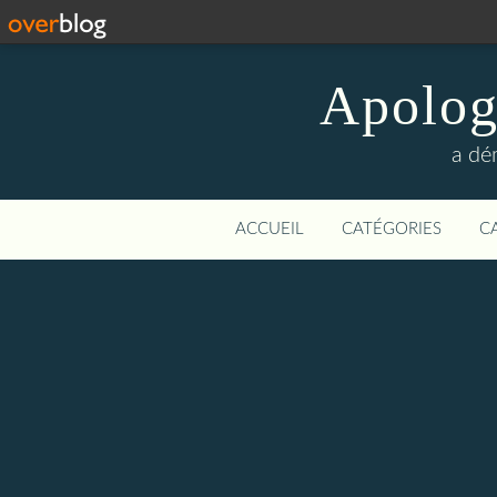
Apologi
a dé
ACCUEIL
CATÉGORIES
C