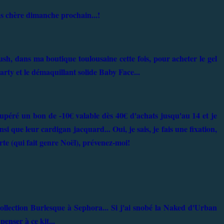
us chère dimanche prochain...!
sh, dans ma boutique toulousaine cette fois, pour acheter le gel
ty et le démaquillant solide Baby Face...
upéré un bon de -10€ valable dès 40€ d'achats jusqu'au 14 et je
i que leur cardigan jacquard... Oui, je sais, je fais une fixation,
orte (qui fait genre Noël), prévenez-moi!
collection Burlesque à Sephora... Si j'ai snobé la Naked d'Urban
enser à ce kit...