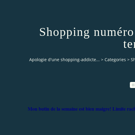
Shopping numéro 
te
Apologie d'une shopping-addicte...
>
Categories
>
S
0
Mon butin de la semaine est bien maigre! Limite rachi