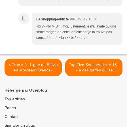
L
La shopping-addicte
08/10/2012 18:10
<br /> <br /> Bin, moi, justement, je n'ai avalé qu'une
seule rangée de cette tablette car je la trouve pas
sensas' !<br /> <br /> <br /> <br />
< Truc # 2 : Ligne de Stévia
Top Five SériesAddict # 15 :
en Morceaux Blancs -
Y a des baffes qui se
Béghin Say
perdent... >
Hébergé par Overblog
Top articles
Pages
Contact
Signaler un abus