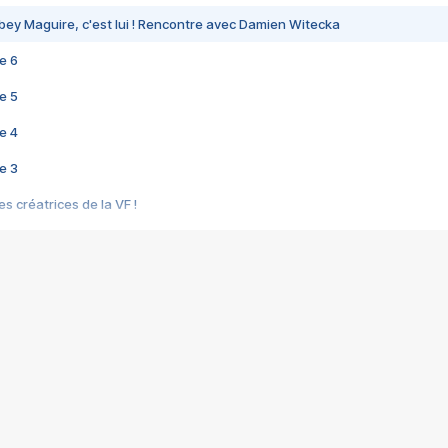
bey Maguire, c'est lui ! Rencontre avec Damien Witecka
e 6
e 5
e 4
e 3
s créatrices de la VF !
e 2
e 1
e Mektoub My Love arrive enfin ! Rencontre avec Shaïn Boumedine et Sal
i : après Toni en famille
elle réalise le bouleversant Dites lui que je l'aime
ais ! Rencontre autour de Vie privée de Rebecca Zlotowski