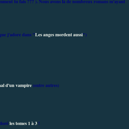
comment tu fais ??? ). Nous avons là de nombreux romans m'ayant
que j'adore dans "
Les anges mordent aussi
")
al d'un vampire
(entre autres)
 adoré
les tomes 1 à 3
!