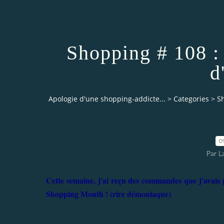
Shopping # 108 
d
Apologie d'une shopping-addicte...
>
Categories
>
S
0
Par L
Cette semaine, j'ai reçu des commandes que j'avais p
Shopping Month ! (rire démoniaque)