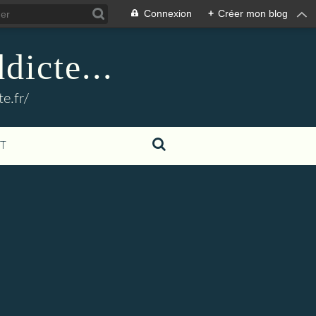
Connexion
+
Créer mon blog
dicte...
e.fr/
T