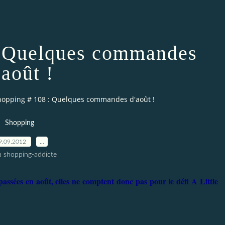
: Quelques commandes
'août !
hopping # 108 : Quelques commandes d'août !
Shopping
9.09.2012
…
a shopping-addicte
assées en août, elles ne comptent donc pas pour le défi A Little