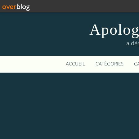
Apologi
a dé
ACCUEIL
CATÉGORIES
C