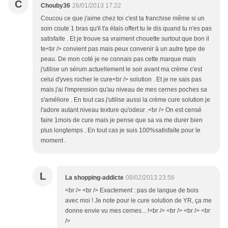
C
Chouby36
26/01/2013 17:22
Coucou ce que j'aime chez toi c'est ta franchise même si un
soin coute 1 bras qu'il t'a étais offert tu le dis quand tu n'es pas
satisfaite . Et je trouve sa vraiment chouette surtout que bon il
te<br /> convient pas mais peux convenir à un autre type de
peau. De mon coté je ne connais pas cette marque mais
j'utilise un sérum actuellement le soir avant ma crème c'est
celui d'yves rocher le cure<br /> solution . Et je ne sais pas
mais j'ai l'impression qu'au niveau de mes cernes poches sa
s'améliore . En tout cas j'utilise aussi la crème cure solution je
l'adore autant niveau texture qu'odeur .<br /> On est censé
faire 1mois de cure mais je pense que sa va me durer bien
plus longtemps . En tout cas je suis 100%satisfaite pour le
moment .
L
La shopping-addicte
08/02/2013 23:56
<br /> <br /> Exactement : pas de langue de bois
avec moi ! Je note pour le cure solution de YR, ça me
donne envie vu mes cernes... !<br /> <br /> <br /> <br
/>