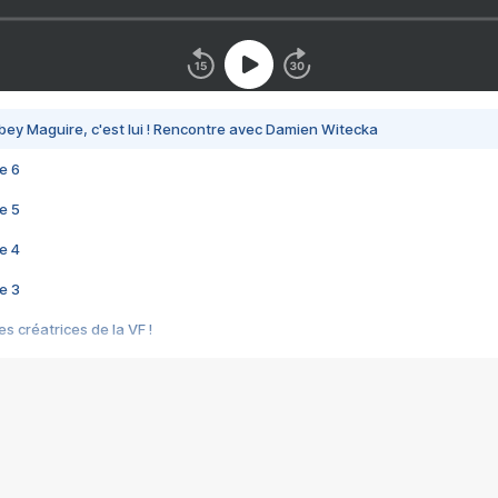
bey Maguire, c'est lui ! Rencontre avec Damien Witecka
e 6
e 5
e 4
e 3
s créatrices de la VF !
e 2
e 1
e Mektoub My Love arrive enfin ! Rencontre avec Shaïn Boumedine et Sal
i : après Toni en famille