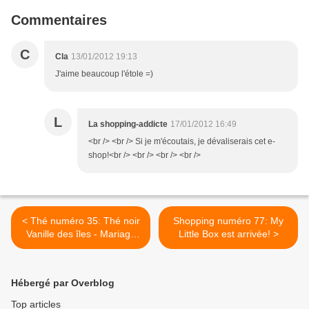
Commentaires
C
Cla
13/01/2012 19:13
J'aime beaucoup l'étole =)
L
La shopping-addicte
17/01/2012 16:49
<br /> <br /> Si je m'écoutais, je dévaliserais cet e-
shop!<br /> <br /> <br /> <br />
< Thé numéro 35: Thé noir
Shopping numéro 77: My
Vanille des îles - Mariage
Little Box est arrivée! >
Frères
Hébergé par Overblog
Top articles