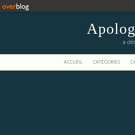
Apologi
a dé
ACCUEIL
CATÉGORIES
C