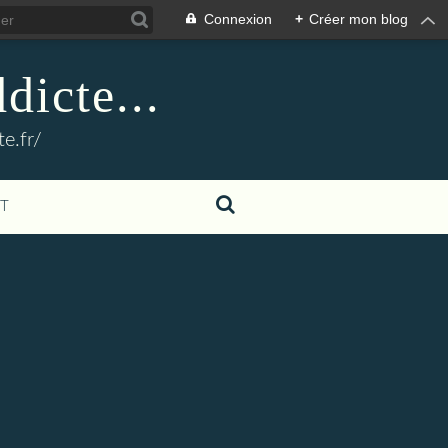
Connexion
+
Créer mon blog
dicte...
e.fr/
T