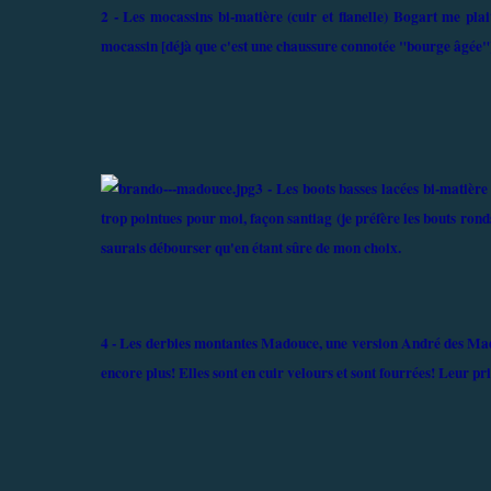
2 - Les mocassins bi-matière (cuir et flanelle) Bogart me plait
mocassin [déjà que c'est une chaussure connotée "bourge âgée"]
3 - Les boots basses lacées bi-matière
trop pointues pour moi, façon santiag (je préfère les bouts rond
saurais débourser qu'en étant sûre de mon choix.
4 - Les derbies montantes Madouce, une version André des Madem
encore plus! Elles sont en cuir velours et sont fourrées! Leur pri