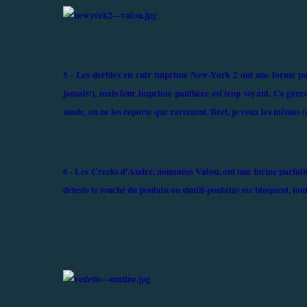
5 - Les derbies en cuir imprimé New-York 2 ont une forme parf
jamais!), mais leur imprimé panthère est trop voyant. Ce genre 
mode, on ne les reporte que rarement. Bref, je veux les mêmes (o
6 - Les Creeks d'André, nommées Valou, ont une forme parfaite,
déteste le touché du poulain ou simili-poulain) me bloquent, to