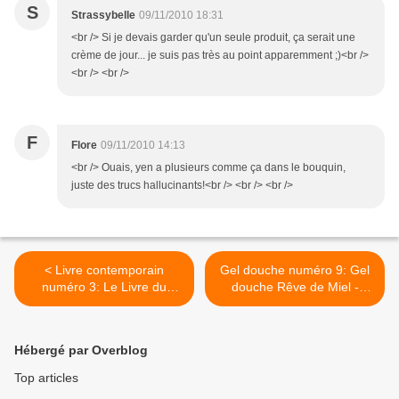
S
Strassybelle
09/11/2010 18:31
<br /> Si je devais garder qu'un seule produit, ça serait une
crème de jour... je suis pas très au point apparemment ;)<br />
<br /> <br />
F
Flore
09/11/2010 14:13
<br /> Ouais, yen a plusieurs comme ça dans le bouquin,
juste des trucs hallucinants!<br /> <br /> <br />
< Livre contemporain
Gel douche numéro 9: Gel
numéro 3: Le Livre du
douche Rêve de Miel -
Voyage - Bernard Werber
Nuxe >
Hébergé par Overblog
Top articles