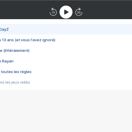
 DayZ
 a 13 ans (et vous l'avez ignoré)
e (littéralement)
im Rayan
 toutes les règles
s les jeux vidéo
us choquant de Rockstar ? - Le scandale BULLY
e plus moche de Steam
du RÊVE tourne au CAUCHEMAR
pendant 8 heures