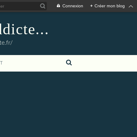
Connexion
+
Créer mon blog
dicte...
e.fr/
T