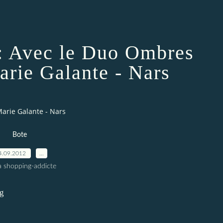
 : Avec le Duo Ombres
arie Galante - Nars
Marie Galante - Nars
Bote
4.09.2012
…
a shopping-addicte