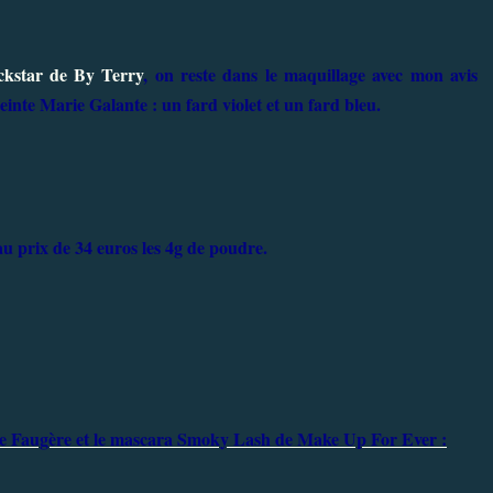
kstar de By Terry
, on reste dans le maquillage avec mon avis
einte Marie Galante : un fard violet et un fard bleu.
u prix de 34 euros les 4g de poudre.
Anne Faugère et le mascara Smoky Lash de Make Up For Ever :