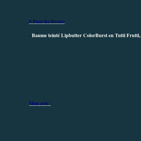
¤ Pour les lèvres:
-
Baume teinté Lipbutter ColorBurst en Tutti Frutti,
Mon avis :