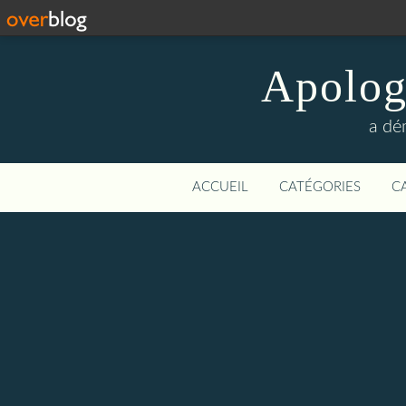
Apologi
a dé
ACCUEIL
CATÉGORIES
C