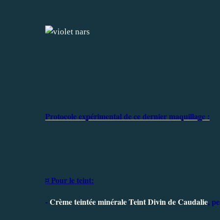
Protocole expérimental de ce dernier maquillage :
¤ Pour le teint:
-
Crème teintée minérale Teint Divin de Caudalie
, pe