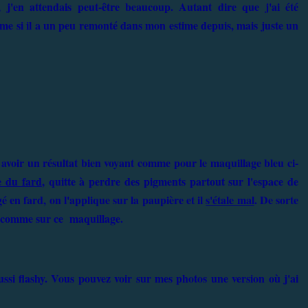
j'en attendais peut-être beaucoup. Autant dire que j'ai été
e si il a un peu remonté dans mon estime depuis, mais juste un
our avoir un résultat bien voyant comme pour le maquillage bleu ci-
e du fard
, quitte à perdre des pigments partout sur l'espace de
gé en fard, on l'applique sur la paupière et il
s'étale mal
. De sorte
, comme sur ce maquillage.
aussi flashy. Vous pouvez voir sur mes photos une version où j'ai