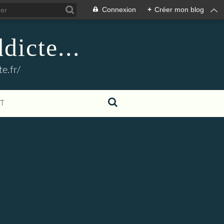
Connexion
+
Créer mon blog
dicte...
e.fr/
T