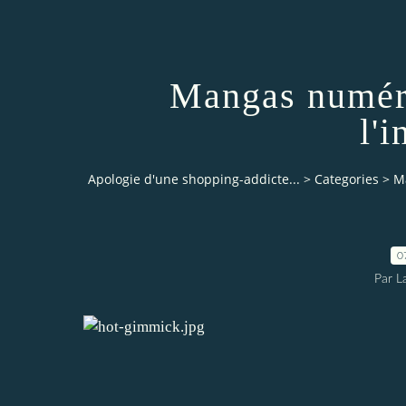
Mangas numér
l'i
Apologie d'une shopping-addicte...
>
Categories
>
M
0
Par L