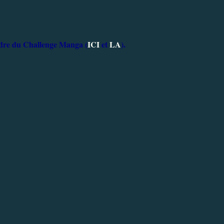
 cadre du Challenge Manga (
ICI
et
LA
).