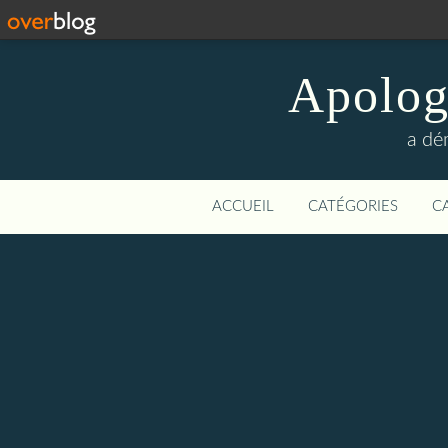
Apologi
a dé
ACCUEIL
CATÉGORIES
C