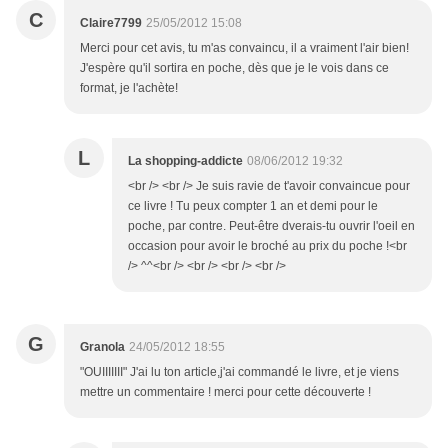
C
Claire7799
25/05/2012 15:08
Merci pour cet avis, tu m'as convaincu, il a vraiment l'air bien!
J'espère qu'il sortira en poche, dès que je le vois dans ce
format, je l'achète!
L
La shopping-addicte
08/06/2012 19:32
<br /> <br /> Je suis ravie de t'avoir convaincue pour
ce livre ! Tu peux compter 1 an et demi pour le
poche, par contre. Peut-être dverais-tu ouvrir l'oeil en
occasion pour avoir le broché au prix du poche !<br
/> ^^<br /> <br /> <br /> <br />
G
Granola
24/05/2012 18:55
"OUIIIIIII" J'ai lu ton article,j'ai commandé le livre, et je viens
mettre un commentaire ! merci pour cette découverte !