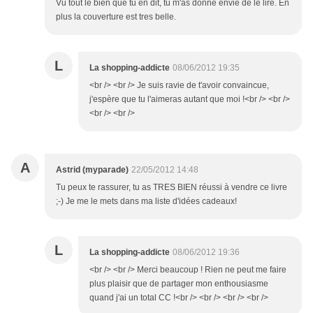
Vu tout le bien que tu en dit, tu m'as donné envie de le lire. En
plus la couverture est tres belle.
L
La shopping-addicte
08/06/2012 19:35
<br /> <br /> Je suis ravie de t'avoir convaincue,
j'espère que tu l'aimeras autant que moi !<br /> <br />
<br /> <br />
A
Astrid (myparade)
22/05/2012 14:48
Tu peux te rassurer, tu as TRES BIEN réussi à vendre ce livre
;-) Je me le mets dans ma liste d'idées cadeaux!
L
La shopping-addicte
08/06/2012 19:36
<br /> <br /> Merci beaucoup ! Rien ne peut me faire
plus plaisir que de partager mon enthousiasme
quand j'ai un total CC !<br /> <br /> <br /> <br />