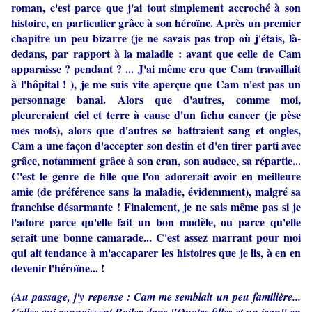
roman, c'est parce que j'ai tout simplement accroché à son
histoire, en particulier grâce à son héroïne. Après un premier
chapitre un peu bizarre (je ne savais pas trop où j'étais, là-
dedans, par rapport à la maladie : avant que celle de Cam
apparaisse ? pendant ? ... J'ai même cru que Cam travaillait
à l'hôpital ! ), je me suis vite aperçue que Cam n'est pas un
personnage banal. Alors que d'autres, comme moi,
pleureraient ciel et terre à cause d'un fichu cancer (je pèse
mes mots), alors que d'autres se battraient sang et ongles,
Cam a une façon d'accepter son destin et d'en tirer parti avec
grâce, notamment grâce à son cran, son audace, sa répartie...
C'est le genre de fille que l'on adorerait avoir en meilleure
amie (de préférence sans la maladie, évidemment), malgré sa
franchise désarmante ! Finalement, je ne sais même pas si je
l'adore parce qu'elle fait un bon modèle, ou parce qu'elle
serait une bonne camarade... C'est assez marrant pour moi
qui ait tendance à m'accaparer les histoires que je lis, à en en
devenir l'héroïne... !
(Au passage, j'y repense : Cam me semblait un peu familière...
Celles qui connaissent Bailey dans "Quatre filles et un jean" en