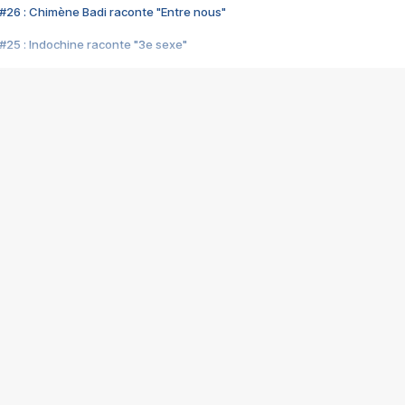
#26 : Chimène Badi raconte "Entre nous"
#25 : Indochine raconte "3e sexe"
#24 : Zaho raconte "C'est chelou"
#23 : Patrick Bruel raconte "Au café des délices"
#22 : Kyo raconte "Le chemin"
#21 : Nolwenn Leroy raconte "Cassé"
#20 : Patrick Hernandez raconte "Born to be alive"
#19 : Lorie raconte "Près de moi"
#18 : Michael Jones raconte "A nos actes manqués" (avec Jean-Jacque
#17 : Khaled raconte "Aïcha"
#16 : Corneille raconte "Parce qu'on vient de loin"
#15 : Indochine raconte "L'aventurier"
14 : Lorie raconte "Sur un air latino"