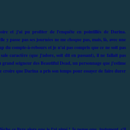
re et j'ai pu profiter de l'enquête en pointillés de Darina.
elle y passe pas ses journées ne me choque pas, mais, là, avec une
oup du compte-à-rebours et je n'ai pas compris que ce ne soit pas
sale caractère (que j'adore, soit dit en passant), il ne fallait pas
 du grand seigneur des Beautiful Dead, un personnage que j'estime
 de croire que Darina a pris son temps pour essayer de faire durer
èche ce livre alors que je l'ai aimé ! Je pense que, justement, s'il