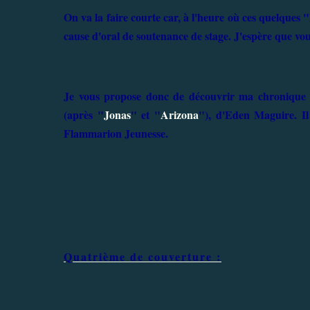
On va la faire courte car, à l'heure où ces quelques "
cause d'oral de soutenance de stage. J'espère que vous
Je vous propose donc de découvrir ma chronique 
(après "
Jonas
" et "
Arizona
"), d'Eden Maguire. Il 
Flammarion Jeunesse.
Quatrième de couverture :