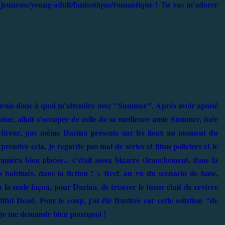
ivre jeunesse/young-adult/fantastique/romantique ! Tu vas m'adorer
avais donc à quoi m'attendre avec "Summer". Après avoir apaisé
oïne, allait s'occuper de celle de sa meilleure amie Summer, tuée
 tireur, pas même Darina présente sur les lieux au moment du
endre cela, je regarde pas mal de séries et films policiers et le
caméra bien placée... c'était assez bizarre (franchement, dans la
 habitués, dans la fiction ! ). Bref, au vu du scenario de base,
ù la seule façon, pour Darina, de trouver le tueur était de revivre
ful Dead. Pour le coup, j'ai été frustrée car cette solution "de
, je me demande bien pourquoi !