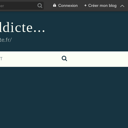
Connexion
+
Créer mon blog
dicte...
e.fr/
T