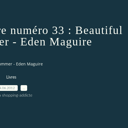
re numéro 33 : Beautiful
r - Eden Maguire
 Summer - Eden Maguire
Livres
4.06.2012
…
a shopping-addicte