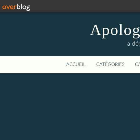
Apologi
a dé
ACCUEIL
CATÉGORIES
C