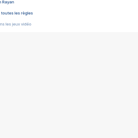
im Rayan
 toutes les règles
s les jeux vidéo
us choquant de Rockstar ? - Le scandale BULLY
e plus moche de Steam
du RÊVE tourne au CAUCHEMAR
pendant 8 heures
it… à tort
umiliés par un jeu vidéo
ire - Final Fantasy 8
ti un empire - Age of Empires
story DOFUS
tard, il crée l'un des pires jeux de tous les temps, MindsEye.