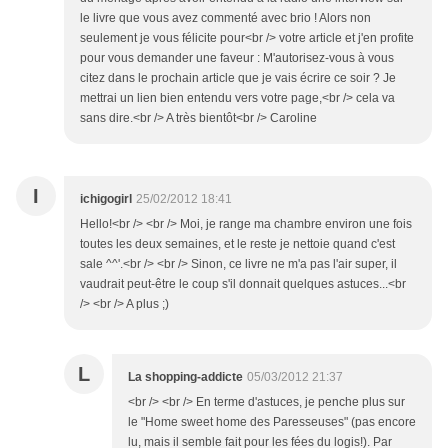
le livre que vous avez commenté avec brio ! Alors non
seulement je vous félicite pour<br /> votre article et j'en profite
pour vous demander une faveur : M'autorisez-vous à vous
citez dans le prochain article que je vais écrire ce soir ? Je
mettrai un lien bien entendu vers votre page,<br /> cela va
sans dire.<br /> A très bientôt<br /> Caroline
I
ichigogirl
25/02/2012 18:41
Hello!<br /> <br /> Moi, je range ma chambre environ une fois
toutes les deux semaines, et le reste je nettoie quand c'est
sale ^^'.<br /> <br /> Sinon, ce livre ne m'a pas l'air super, il
vaudrait peut-être le coup s'il donnait quelques astuces...<br
/> <br /> A plus ;)
L
La shopping-addicte
05/03/2012 21:37
<br /> <br /> En terme d'astuces, je penche plus sur
le "Home sweet home des Paresseuses" (pas encore
lu, mais il semble fait pour les fées du logis!). Par