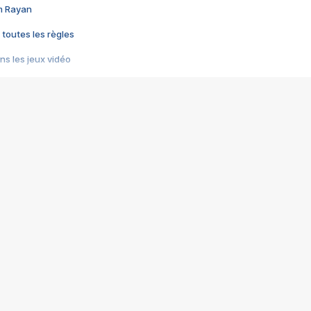
im Rayan
 toutes les règles
s les jeux vidéo
us choquant de Rockstar ? - Le scandale BULLY
e plus moche de Steam
du RÊVE tourne au CAUCHEMAR
pendant 8 heures
it… à tort
umiliés par un jeu vidéo
ire - Final Fantasy 8
ti un empire - Age of Empires
story DOFUS
tard, il crée l'un des pires jeux de tous les temps, MindsEye.