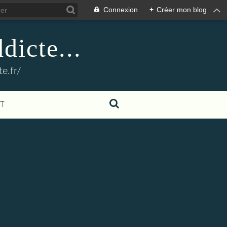
Connexion
+
Créer mon blog
dicte...
e.fr/
T