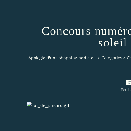
Concours numéro
soleil
Apologie d'une shopping-addicte...
>
Categories
>
Co
0
Par L