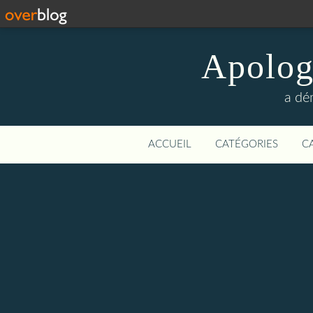
Apologi
a dé
ACCUEIL
CATÉGORIES
C