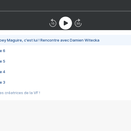
bey Maguire, c'est lui ! Rencontre avec Damien Witecka
e 6
e 5
e 4
e 3
s créatrices de la VF !
e 2
e 1
e Mektoub My Love arrive enfin ! Rencontre avec Shaïn Boumedine et Sal