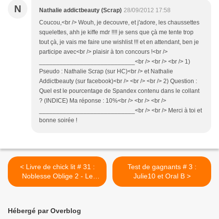
N
Nathalie addictbeauty (Scrap)
28/09/2012 17:58
Coucou,<br /> Wouh, je decouvre, et j'adore, les chaussettes
squelettes, ahh je kiffe mdr !!!! je sens que çà me tente trop
tout çà, je vais me faire une wishlist !!! et en attendant, ben je
participe avec<br /> plaisir à ton concours !<br />
____________________________<br /> <br /> <br /> 1)
Pseudo : Nathalie Scrap (sur HC)<br /> et Nathalie
Addictbeauty (sur facebook)<br /> <br /> <br /> 2) Question :
Quel est le pourcentage de Spandex contenu dans le collant
? (INDICE) Ma réponse : 10%<br /> <br /> <br />
____________________________<br /> <br /> Merci à toi et
bonne soirée !
< Livre de chick lit # 31 :
Test de gagnants # 3 :
Noblesse Oblige 2 - Le
Julie10 et Oral B >
marquis mis à nu
Hébergé par Overblog