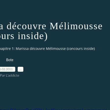
sa découvre Mélimousse
urs inside)
hapitre 1: Marissa découvre Mélimousse (concours inside)
Bote
1.02.2011
…
Par L'addicte
iques D'Aujourd'hui (CDA), les filles se partagèrent les marques qui