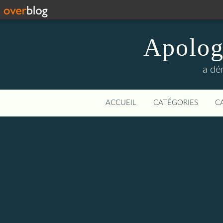
Apologi
a dé
ACCUEIL
CATÉGORIES
C