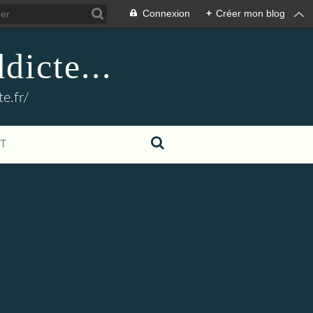
Connexion
+
Créer mon blog
dicte...
e.fr/
T