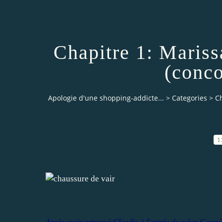
Chapitre 1: Maris
(conco
Apologie d'une shopping-addicte...
>
Categories
>
C
1
Après avoir retrouvé Claudia à l'entrée du salon Cosmét