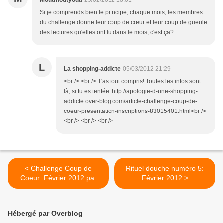
Moutmoutyoda
29/02/2012 18:01
Si je comprends bien le principe, chaque mois, les membres
du challenge donne leur coup de cœur et leur coup de gueule
des lectures qu'elles ont lu dans le mois, c'est ça?
L
La shopping-addicte
05/03/2012 21:29
<br /> <br /> T'as tout compris! Toutes les infos sont
là, si tu es tentée: http://apologie-d-une-shopping-
addicte.over-blog.com/article-challenge-coup-de-
coeur-presentation-inscriptions-83015401.html<br />
<br /> <br /> <br />
< Challenge Coup de
Rituel douche numéro 5:
Coeur: Février 2012 par
Février 2012 >
Platinegirl
Hébergé par Overblog