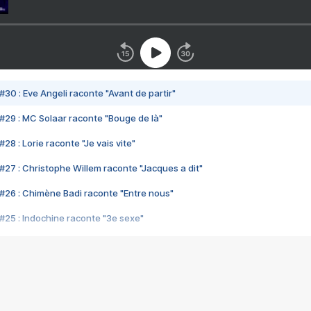
#30 : Eve Angeli raconte "Avant de partir"
#29 : MC Solaar raconte "Bouge de là"
28 : Lorie raconte "Je vais vite"
#27 : Christophe Willem raconte "Jacques a dit"
#26 : Chimène Badi raconte "Entre nous"
#25 : Indochine raconte "3e sexe"
#24 : Zaho raconte "C'est chelou"
#23 : Patrick Bruel raconte "Au café des délices"
#22 : Kyo raconte "Le chemin"