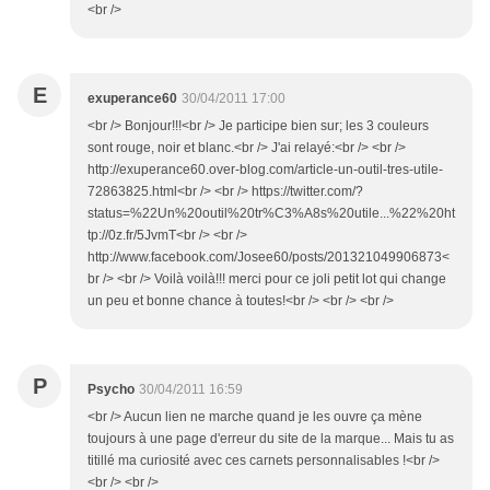
<br />
E
exuperance60
30/04/2011 17:00
<br /> Bonjour!!!<br /> Je participe bien sur; les 3 couleurs
sont rouge, noir et blanc.<br /> J'ai relayé:<br /> <br />
http://exuperance60.over-blog.com/article-un-outil-tres-utile-
72863825.html<br /> <br /> https://twitter.com/?
status=%22Un%20outil%20tr%C3%A8s%20utile...%22%20ht
tp://0z.fr/5JvmT<br /> <br />
http://www.facebook.com/Josee60/posts/201321049906873<
br /> <br /> Voilà voilà!!! merci pour ce joli petit lot qui change
un peu et bonne chance à toutes!<br /> <br /> <br />
P
Psycho
30/04/2011 16:59
<br /> Aucun lien ne marche quand je les ouvre ça mène
toujours à une page d'erreur du site de la marque... Mais tu as
titillé ma curiosité avec ces carnets personnalisables !<br />
<br /> <br />