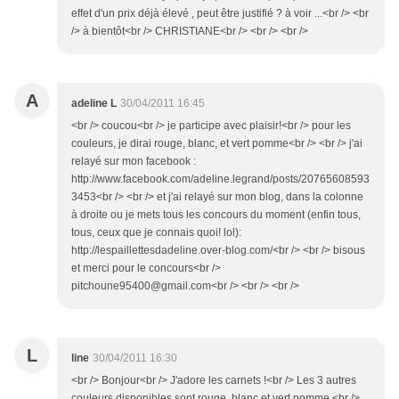
effet d'un prix déjà élevé , peut être justifié ? à voir ...<br /> <br
/> à bientôt<br /> CHRISTIANE<br /> <br /> <br />
A
adeline L
30/04/2011 16:45
<br /> coucou<br /> je participe avec plaisir!<br /> pour les
couleurs, je dirai rouge, blanc, et vert pomme<br /> <br /> j'ai
relayé sur mon facebook :
http://www.facebook.com/adeline.legrand/posts/20765608593
3453<br /> <br /> et j'ai relayé sur mon blog, dans la colonne
à droite ou je mets tous les concours du moment (enfin tous,
tous, ceux que je connais quoi! lol):
http://lespaillettesdadeline.over-blog.com/<br /> <br /> bisous
et merci pour le concours<br />
pitchoune95400@gmail.com<br /> <br /> <br />
L
line
30/04/2011 16:30
<br /> Bonjour<br /> J'adore les carnets !<br /> Les 3 autres
couleurs disponibles sont rouge, blanc et vert pomme.<br />