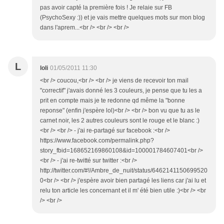
pas avoir capté la première fois ! Je relaie sur FB
(PsychoSexy :)) et je vais mettre quelques mots sur mon blog
dans l'aprem...<br /> <br /> <br />
L
loli
01/05/2011 11:30
<br /> coucou,<br /> <br /> je viens de recevoir ton mail
"correctif" j'avais donné les 3 couleurs, je pense que tu les a
prit en compte mais je te redonne qd même la "bonne
reponse" (enfin j'espère lol)<br /> <br /> bon vu que tu as le
carnet noir, les 2 autres couleurs sont le rouge et le blanc :)
<br /> <br /> - j'ai re-partagé sur facebook :<br />
https://www.facebook.com/permalink.php?
story_fbid=168652169860108&id=100001784607401<br />
<br /> - j'ai re-twitté sur twitter :<br />
http://twitter.com/#!/Ambre_de_nuit/status/6462141150699520
0<br /> <br /> j'espère avoir bien partagé les liens car j'ai lu et
relu ton article les concernant et il m' été bien utile :)<br /> <br
/> <br />