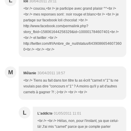
L
loli
30/04/2011 20:11
<br /> coucou,<br /> je participe avec grand plaisir ^^<br />
<br /> mes reponses sont : noir rouge et blanc<br /> <br /> je
partage sur facebook loli chocolat :<br />
http://www.facebook.com/permalink.php?
story_fbid=158061644258329&id=100001784607401<br />
<br /> et twitter :<br />
http://twitter.com/#!/Ambre_de_nuit/status/6439086654607360
0<br /> <br /> <br />
M
Mélanie
30/04/2011 18:57
<br /> Tiens au fait dans ton titre tu as écrit "carnet n°1" tu ne
voulais pas dire "concours n°1" ? A moins qu'il y ait d'autres
carnets à gagner ?! ;-)<br /> <br /> <br />
L
L'addicte
01/05/2011 11:01
<br /> <br /> Hélas, non, pour l'instant, ya que celui-
là! J'ai mis "carnet" parce que je compte parler