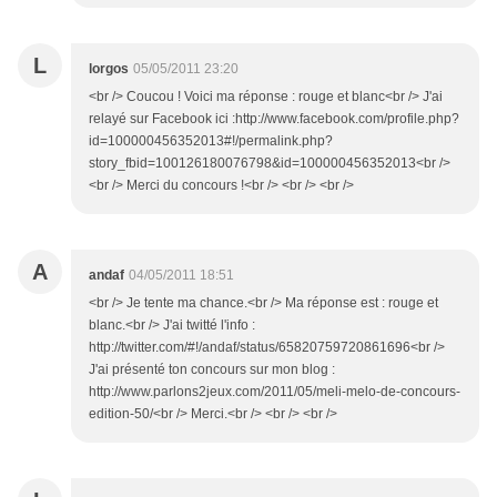
L
lorgos
05/05/2011 23:20
<br /> Coucou ! Voici ma réponse : rouge et blanc<br /> J'ai
relayé sur Facebook ici :http://www.facebook.com/profile.php?
id=100000456352013#!/permalink.php?
story_fbid=100126180076798&id=100000456352013<br />
<br /> Merci du concours !<br /> <br /> <br />
A
andaf
04/05/2011 18:51
<br /> Je tente ma chance.<br /> Ma réponse est : rouge et
blanc.<br /> J'ai twitté l'info :
http://twitter.com/#!/andaf/status/65820759720861696<br />
J'ai présenté ton concours sur mon blog :
http://www.parlons2jeux.com/2011/05/meli-melo-de-concours-
edition-50/<br /> Merci.<br /> <br /> <br />