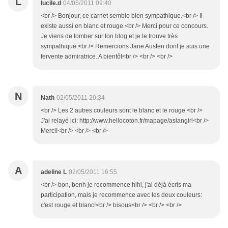
L
lucile.d
04/05/2011 09:40
<br /> Bonjour, ce carnet semble bien sympathique.<br /> Il
existe aussi en blanc et rouge.<br /> Merci pour ce concours.
Je viens de tomber sur ton blog et je le trouve très
sympathique.<br /> Remercions Jane Austen dont je suis une
fervente admiratrice. A bientôt<br /> <br /> <br />
N
Nath
02/05/2011 20:34
<br /> Les 2 autres couleurs sont le blanc et le rouge.<br />
J'ai relayé ici: http://www.hellocoton.fr/mapage/asiangirl<br />
Merci!<br /> <br /> <br />
A
adeline L
02/05/2011 16:55
<br /> bon, benh je recommence hihi, j'ai déjà écris ma
participation, mais je recommence avec les deux couleurs:
c'est rouge et blanc!<br /> bisous<br /> <br /> <br />