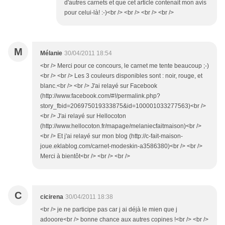
d'autres carnets et que cet article contenait mon avis
pour celui-là! :-)<br /> <br /> <br /> <br />
M
Mélanie
30/04/2011 18:54
<br /> Merci pour ce concours, le carnet me tente beaucoup ;-)
<br /> <br /> Les 3 couleurs disponibles sont : noir, rouge, et
blanc.<br /> <br /> J'ai relayé sur Facebook
(http://www.facebook.com/#!/permalink.php?
story_fbid=206975019333875&id=100001033277563)<br />
<br /> J'ai relayé sur Hellocoton
(http://www.hellocoton.fr/mapage/melaniecfaitmaison)<br />
<br /> Et j'ai relayé sur mon blog (http://c-fait-maison-
joue.eklablog.com/carnet-modeskin-a3586380)<br /> <br />
Merci à bientôt<br /> <br /> <br />
C
cicirena
30/04/2011 18:38
<br /> je ne participe pas car j ai déjà le mien que j
adooore<br /> bonne chance aux autres copines !<br /> <br />