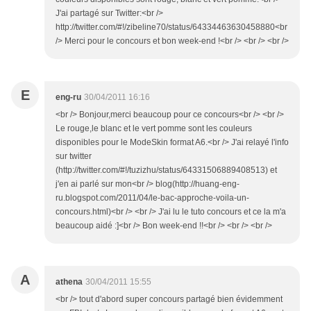
J'ai partagé sur Twitter:<br />
http://twitter.com/#!/zibeline70/status/64334463630458880<br
/> Merci pour le concours et bon week-end !<br /> <br /> <br />
E
eng-ru
30/04/2011 16:16
<br /> Bonjour,merci beaucoup pour ce concours<br /> <br />
Le rouge,le blanc et le vert pomme sont les couleurs
disponibles pour le ModeSkin format A6.<br /> J'ai relayé l'info
sur twitter
(http://twitter.com/#!/tuzizhu/status/64331506889408513) et
j'en ai parlé sur mon<br /> blog(http://huang-eng-
ru.blogspot.com/2011/04/le-bac-approche-voila-un-
concours.html)<br /> <br /> J'ai lu le tuto concours et ce la m'a
beaucoup aidé :]<br /> Bon week-end !!<br /> <br /> <br />
A
athena
30/04/2011 15:55
<br /> tout d'abord super concours partagé bien évidemment