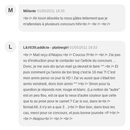
M
Mélanie
01/05/2011 18:35
<br /> Ah loool désolée tu nous gâtes tellement que je
m'attendais à plusieurs concours hihi<br /> <br /> <br />
L
L&#039;addicte - platinegirl
01/05/2011 18:33
<br /> Mail reçu d'Akajou:<br /> Coucou !!!<br /> <br /> J'ai pas
vu d'instruction pour te contacter sur l'article du concours ...
Donc, je me suis dis qu'un mail ça devrait le faire ^^.<br /> Et
puis comment ça l'anniv de ton blog c'est le 16 mai ?! C'est
mon anniv perso ce jour là XD ! J'ai vu aussi que c'était ton
anniv vendredi, donc bon anniv ^^ !<br /> Sinon pour la
question je réponds noir, rouge et blanc. (La notion de "autre"
est un peu flou, est ce que tu veux d'autre couleur que celle
que tu as prise pour le carnet ? Car si oui, dans le<br />
format A6, il n'y en a que 3 ...)<br /> Bon bon, dans tous les
cas, merci pour ce concours, et puis bonne journée =P !<br />
<br /> Akajou<br /> <br /> <br />