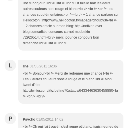
<br /> bonjour ,<br /> <br /> <br /> Or mis le noir les deux
autres couleurs sont rouge et blanc.<br /> <br /> <br /> Les
chances supplémentaires:<br /> <br /> + 1 chance partage sur
Hellocoton : http://www.hellocoton.fr/mapage/chouby36<br />
+ 2 chances article sur mon blog: http://notizen.over-
blog.com/article-concours-carnet-modeskin-
72926514.html<br /> merci pour ce concours bon
dimanche<br /> <br /> <br />
L
line
01/05/2011 16:36
<br /> Bonjour<br /> Merci de redonner une chance !<br />
Les 2 autres couleurs sont le rouge et le blanc.<br /> Mon
tweet d'hier:
http://twitter.com/#!/zibeline70/status/64334463630458880<br
/> <br /> <br />
P
Psycho
01/05/2011 14:02
<br /> Oh oui j'ai trouvé : c'est rouge et blanc, j'suis neuneu de