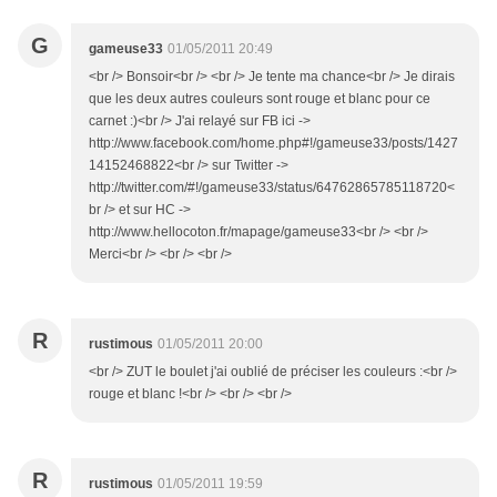
G
gameuse33
01/05/2011 20:49
<br /> Bonsoir<br /> <br /> Je tente ma chance<br /> Je dirais
que les deux autres couleurs sont rouge et blanc pour ce
carnet :)<br /> J'ai relayé sur FB ici ->
http://www.facebook.com/home.php#!/gameuse33/posts/1427
14152468822<br /> sur Twitter ->
http://twitter.com/#!/gameuse33/status/64762865785118720<
br /> et sur HC ->
http://www.hellocoton.fr/mapage/gameuse33<br /> <br />
Merci<br /> <br /> <br />
R
rustimous
01/05/2011 20:00
<br /> ZUT le boulet j'ai oublié de préciser les couleurs :<br />
rouge et blanc !<br /> <br /> <br />
R
rustimous
01/05/2011 19:59