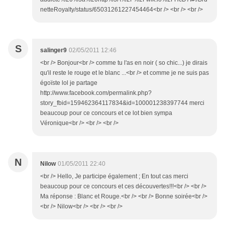
netteRoyalty/status/65031261227454464<br /> <br /> <br />
S
salinger9
02/05/2011 12:46
<br /> Bonjour<br /> comme tu l'as en noir ( so chic...) je dirais
qu'il reste le rouge et le blanc ...<br /> et comme je ne suis pas
égoïste lol je partage
http://www.facebook.com/permalink.php?
story_fbid=159462364117834&id=100001238397744 merci
beaucoup pour ce concours et ce lot bien sympa
Véronique<br /> <br /> <br />
N
Nilow
01/05/2011 22:40
<br /> Hello, Je participe également ; En tout cas merci
beaucoup pour ce concours et ces découvertes!!!<br /> <br />
Ma réponse : Blanc et Rouge.<br /> <br /> Bonne soirée<br />
<br /> Nilow<br /> <br /> <br />