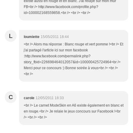
existe aussi en rouge et en blanc. J'ai relayé sur mon mur
FB<br /> http://www.facebook.com/profile.php?
id=100002168559858.<br /> <br /> <br />
L
loumiette
15/05/2011 18:44
<br /> Alors ma réponse : Blanc rouge et vert pomme !<br /> Et
j'ai partagé l'article ici sur mon facebook
:http://www.facebook.com/permalink.php?
story_fbid=226698464012057&id=100000425724964<br />
Merci pour ce concours :) Bonne soirée à vous<br /> <br />
<br />
C
carole
12/05/2011 18:33
<br /> Le carnet ModeSkin en A6 existe également en blanc et
en rouge.<br /> Je relaie le jeux concours sur Facebook !<br
/> <br /> <br />