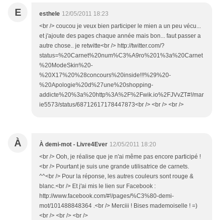
E
esthele
12/05/2011 18:23
<br /> coucou je veux bien participer le mien a un peu vécu...
et j'ajoute des pages chaque année mais bon... faut passer a
autre chose.. je retwitte<br /> http://twitter.com/?
status=%20Carnet%20num%C3%A9ro%201%3a%20Carnet
%20ModeSkin%20-
%20X17%20%28concours%20inside!!!%29%20-
%20Apologie%20d%27une%20shopping-
addicte%20%3a%20http%3A%2F%2Fwik.io%2FJVvZT#!/mar
ie5573/status/68712617178447873<br /> <br /> <br />
À
À demi-mot - Livre4Ever
12/05/2011 18:20
<br /> Ooh, je réalise que je n'ai même pas encore participé !
<br /> Pourtant je suis une grande utilisatrice de carnets.
^^<br /> Pour la réponse, les autres couleurs sont rouge &
blanc.<br /> Et j'ai mis le lien sur Facebook :
http://www.facebook.com/#!/pages/%C3%80-demi-
mot/101488848364 .<br /> Merciii ! Bises mademoiselle ! =)
<br /> <br /> <br />