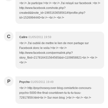
<br /> Je participe !<br /> <br /> J'ai relayé sur facebook :<br />
http://www.facebook.com/note.php?
created&&note_id=1965163658561#!/profile.php?
id=1526994440<br /> <br /> <br />
C
Calire
01/05/2011 19:59
<br /> J'ai oublié de mettre le lien de mon partage sur
Facebook donc le voila !<br /> <br />
http://www.facebook.com/permalink.php?
story_fbid=217816431564565&id=1109858821<br /> <br />
<br />
P
Psycho
01/05/2011 19:49
<br /> http://psychosexy.over-blog.com/article-concours-
psycho-5000-the-final-countdown-tu-tu-tu-tuuu-
72917859.html<br /> Sur mon blog :)<br /> <br /> <br />