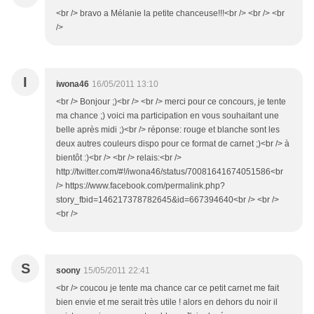
<br /> bravo a Mélanie la petite chanceuse!!!<br /> <br /> <br
/>
I
iwona46
16/05/2011 13:10
<br /> Bonjour ;)<br /> <br /> merci pour ce concours, je tente
ma chance ;) voici ma participation en vous souhaitant une
belle après midi ;)<br /> réponse: rouge et blanche sont les
deux autres couleurs dispo pour ce format de carnet ;)<br /> à
bientôt :)<br /> <br /> relais:<br />
http://twitter.com/#!/iwona46/status/70081641674051586<br
/> https://www.facebook.com/permalink.php?
story_fbid=146217378782645&id=667394640<br /> <br />
<br />
S
soony
15/05/2011 22:41
<br /> coucou je tente ma chance car ce petit carnet me fait
bien envie et me serait très utile ! alors en dehors du noir il