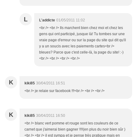
L
L'addicte
01/05/2011 11:02
<br /> <br /> Ils marchent bien chez moi et chez les
gens qui ont participé, jusque là! Tu tombes sur une
vraie page d'erreur ou sur la page du site qui dit qu'il
y a un soucis avec les paiements cartes<br />
bleues? Parce que c'est celle-là, la page du site! :-)
<br /> <br /> <br /> <br />
K
kiki85
30/04/2011 16:51
<br /> je relaie sur facebook !!!<br /> <br /> <br />
K
kiki85
30/04/2011 16:50
<br /> blanc vert pomme et rouge sont les couleurs de ce
carnet que j'aimerai bien gagner !!!!(en plus du noir bien sûr )
<br /> <br /> il est sympa et je pense très pratique mais en