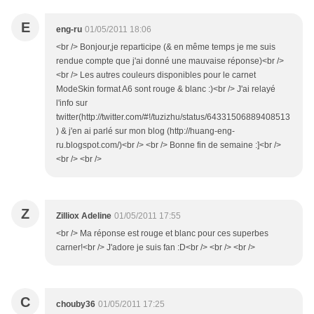
E
eng-ru
01/05/2011 18:06
<br /> Bonjour,je reparticipe (& en même temps je me suis
rendue compte que j'ai donné une mauvaise réponse)<br />
<br /> Les autres couleurs disponibles pour le carnet
ModeSkin format A6 sont rouge & blanc :)<br /> J'ai relayé
l'info sur
twitter(http://twitter.com/#!/tuzizhu/status/64331506889408513
) & j'en ai parlé sur mon blog (http://huang-eng-
ru.blogspot.com/)<br /> <br /> Bonne fin de semaine :]<br />
<br /> <br />
Z
Zilliox Adeline
01/05/2011 17:55
<br /> Ma réponse est rouge et blanc pour ces superbes
carner!<br /> J'adore je suis fan :D<br /> <br /> <br />
C
chouby36
01/05/2011 17:25