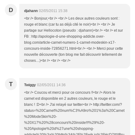
D
djahann
02/05/2011 15:38
<br /> Bonjour,<br /> <br /> Les deux autres couleurs sont :
rouge et blanc (car tu as déjà cité le noir)<br /> <br /> Je
partage sur Hellocoton (pseudo : djahann)<br /> <br /> et sur
FB : http://apologie-d-une-shopping-addicte.over-
blog.com/article-carnet-numero-1-carnet-modeskin-x17-
concours-inside-72856271.html<br /> <br /> Merci pour cette
nouvelle découverte (ton blog me fait découvrir tellement de
choses....)<br /> <br /> <br />
T
Twiggy
02/05/2011 14:36
<br /> Coucou et merci pour ce concours !!<br /> Alors le
carnet est disponible en 2 autres couleurs, le rouge et le
blanc ! :D<br /> J'ai relayé sur twitter<br /> http://twitter.com/?
status=%20Carnet%20num%C3%A9ro%201%3a%20Carnet
%20ModeSkin%20-
%20X17%20%28concours%20inside!!!%29%20-
%20Apologie%20d%27une%20shopping-
addicte%20%3a%20http%3A%2F%2Fwik.io%2FHcD7I#!/Bru