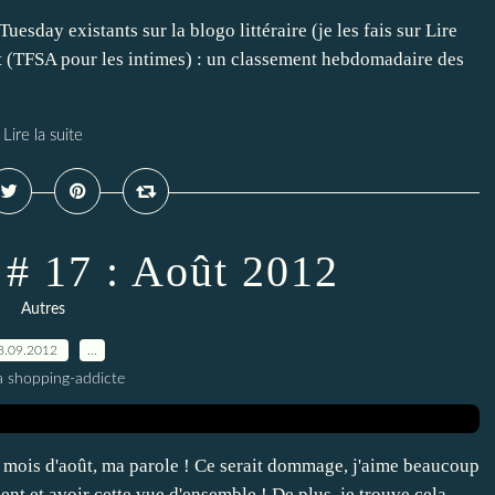
uesday existants sur la blogo littéraire (je les fais sur Lire
t (TFSA pour les intimes) : un classement hebdomadaire des
Lire la suite
 # 17 : Août 2012
Autres
8.09.2012
…
a shopping-addicte
 du mois d'août, ma parole ! Ce serait dommage, j'aime beaucoup
t et avoir cette vue d'ensemble ! De plus, je trouve cela