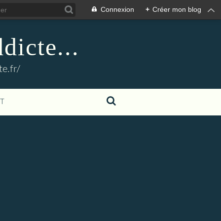
Connexion
+
Créer mon blog
dicte...
e.fr/
T