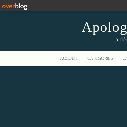
Apologi
a dé
ACCUEIL
CATÉGORIES
C