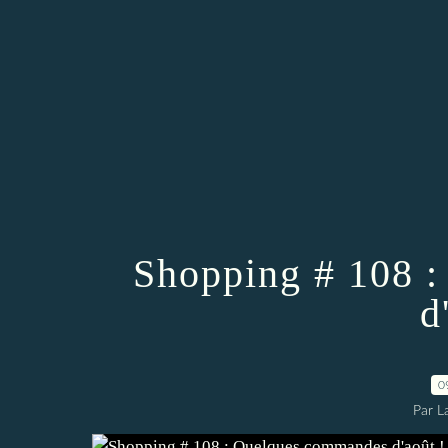
Shopping # 108 
d
0
Par L