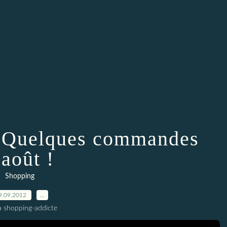
: Quelques commandes
'août !
Shopping
9.09.2012
…
a shopping-addicte